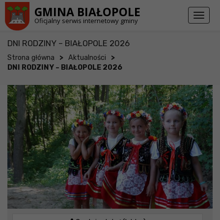
Przejdź do stopki strony
Przejdź do głównej treści strony
GMINA BIAŁOPOLE
Toggl
Oficjalny serwis internetowy gminy
naviga
DNI RODZINY – BIAŁOPOLE 2026
>
>
Strona główna
Aktualności
DNI RODZINY – BIAŁOPOLE 2026