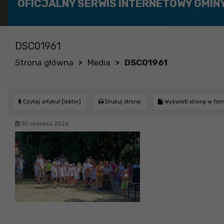
OFICJALNY SERWIS INTERNETOWY GMIN
DSC01961
Strona główna
Media
DSC01961
>
>
Czytaj artykuł (lektor)
Drukuj stronę
Wyświetl stronę w fo
30 czerwca 2026