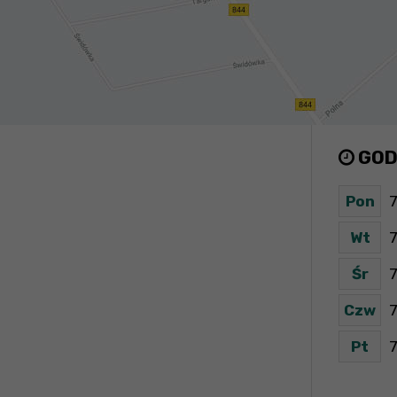
GOD
Pon
7
Wt
7
Śr
7
Czw
7
Pt
7