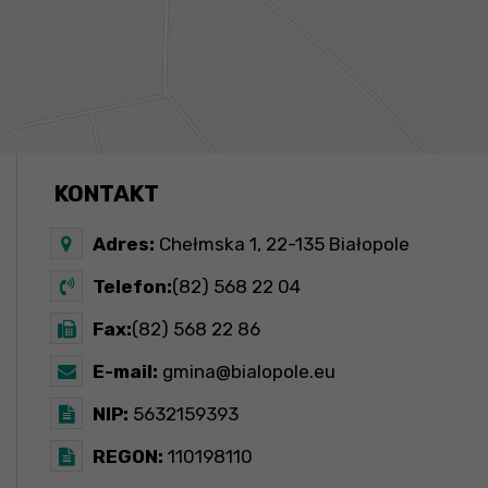
KONTAKT
Adres:
Chełmska 1, 22-135 Białopole
Telefon:
(82) 568 22 04
Fax:
(82) 568 22 86
E-mail:
gmina@bialopole.eu
NIP:
5632159393
REGON:
110198110