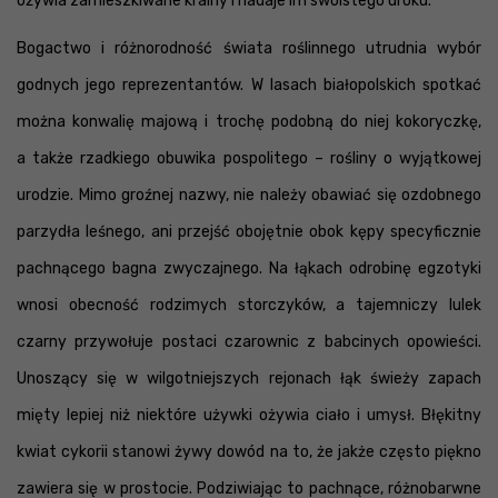
ożywia zamieszkiwane krainy i nadaje im swoistego uroku.
Bogactwo i różnorodność świata roślinnego utrudnia wybór
godnych jego reprezentantów. W lasach białopolskich spotkać
można konwalię majową i trochę podobną do niej kokoryczkę,
a także rzadkiego obuwika pospolitego – rośliny o wyjątkowej
urodzie. Mimo groźnej nazwy, nie należy obawiać się ozdobnego
parzydła leśnego, ani przejść obojętnie obok kępy specyficznie
pachnącego bagna zwyczajnego. Na łąkach odrobinę egzotyki
wnosi obecność rodzimych storczyków, a tajemniczy lulek
czarny przywołuje postaci czarownic z babcinych opowieści.
Unoszący się w wilgotniejszych rejonach łąk świeży zapach
mięty lepiej niż niektóre używki ożywia ciało i umysł. Błękitny
kwiat cykorii stanowi żywy dowód na to, że jakże często piękno
zawiera się w prostocie. Podziwiając to pachnące, różnobarwne