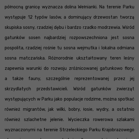
północną granicę wyznacza dolina Wełnianki. Na terenie Parku
występuje 12 typów lasów, a dominujący drzewostan tworzą
skupiska sosny, rzadziej dębu i bardzo rzadko modrzewia. Wśród
gatunków sosen najbardziej rozpowszechniona jest sosna
pospolita, rzadziej rośnie tu sosna wejmutka i lokalna odmiana
sosna matczańska. Różnorodnie ukształtowany teren leśny
zapewnia warunki do rozwoju zróżnicowanej gatunkowo flory,
a także fauny, szczególnie reprezentowanej przez jej
skrzydlatych przedstawicieli. Wśród gatunków zwierząt
występujących w Parku jako populacje rodzime, można spotkać
również migrantów, jak wilki, bobry, łosie, wydry, a ostatnio
również szlachetne jelenie. Wycieczka rowerowa szlakami
wyznaczonymi na terenie Strzeleckiego Parku Krajobrazowego