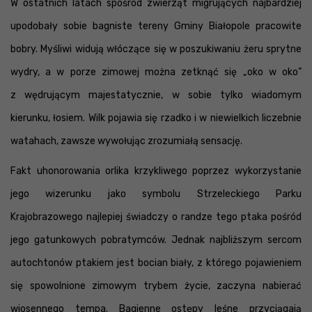
W ostatnich latach spośród zwierząt migrujących najbardziej
upodobały sobie bagniste tereny Gminy Białopole pracowite
bobry. Myśliwi widują włóczące się w poszukiwaniu żeru sprytne
wydry, a w porze zimowej można zetknąć się „oko w oko”
z wędrującym majestatycznie, w sobie tylko wiadomym
kierunku, łosiem. Wilk pojawia się rzadko i w niewielkich liczebnie
watahach, zawsze wywołując zrozumiałą sensację.
Fakt uhonorowania orlika krzykliwego poprzez wykorzystanie
jego wizerunku jako symbolu Strzeleckiego Parku
Krajobrazowego najlepiej świadczy o randze tego ptaka pośród
jego gatunkowych pobratymców. Jednak najbliższym sercom
autochtonów ptakiem jest bocian biały, z którego pojawieniem
się spowolnione zimowym trybem życie, zaczyna nabierać
wiosennego tempa. Bagienne ostępy leśne przyciągają