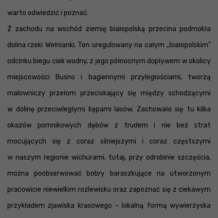
warto odwiedzić i poznać.
Z zachodu na wschód ziemię białopolską przecina podmokła
dolina rzeki Wełnianki. Ten uregulowany na całym „białopolskim”
odcinku biegu ciek wodny, z jego północnym dopływem w okolicy
miejscowości Buśno i bagiennymi przyległościami, tworzą
malowniczy przełom przeciskający się między schodzącymi
w dolinę przeciwległymi kępami lasów. Zachowało się tu kilka
okazów pomnikowych dębów z trudem i nie bez strat
mocujących się z coraz silniejszymi i coraz częstszymi
w naszym regionie wichurami, tutaj, przy odrobinie szczęścia,
można poobserwować bobry baraszkujące na utworzonym
pracowicie niewielkim rozlewisku oraz zapoznać się z ciekawym
przykładem zjawiska krasowego – lokalną formą wywierzyska