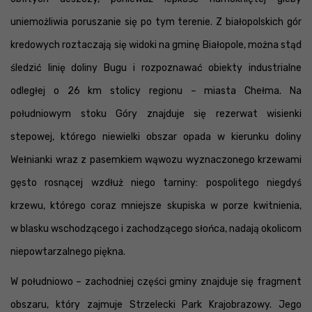
uniemożliwia poruszanie się po tym terenie. Z białopolskich gór
kredowych roztaczają się widoki na gminę Białopole, można stąd
śledzić linię doliny Bugu i rozpoznawać obiekty industrialne
odległej o 26 km stolicy regionu – miasta Chełma. Na
południowym stoku Góry znajduje się rezerwat wisienki
stepowej, którego niewielki obszar opada w kierunku doliny
Wełnianki wraz z pasemkiem wąwozu wyznaczonego krzewami
gęsto rosnącej wzdłuż niego tarniny: pospolitego niegdyś
krzewu, którego coraz mniejsze skupiska w porze kwitnienia,
w blasku wschodzącego i zachodzącego słońca, nadają okolicom
niepowtarzalnego piękna.
W południowo – zachodniej części gminy znajduje się fragment
obszaru, który zajmuje Strzelecki Park Krajobrazowy. Jego