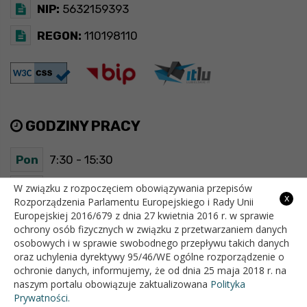
NIP:
5632159393
REGON:
110198110
GODZINY PRACY
Pon
7:30 - 15:30
Wt
7:30 - 15:30
W związku z rozpoczęciem obowiązywania przepisów
x
Rozporządzenia Parlamentu Europejskiego i Rady Unii
Europejskiej 2016/679 z dnia 27 kwietnia 2016 r. w sprawie
Śr
7:30 - 15:30
ochrony osób fizycznych w związku z przetwarzaniem danych
osobowych i w sprawie swobodnego przepływu takich danych
Czw
7:30 - 15:30
oraz uchylenia dyrektywy 95/46/WE ogólne rozporządzenie o
ochronie danych, informujemy, że od dnia 25 maja 2018 r. na
Pt
7:30 - 15:30
naszym portalu obowiązuje zaktualizowana
Polityka
Prywatności.