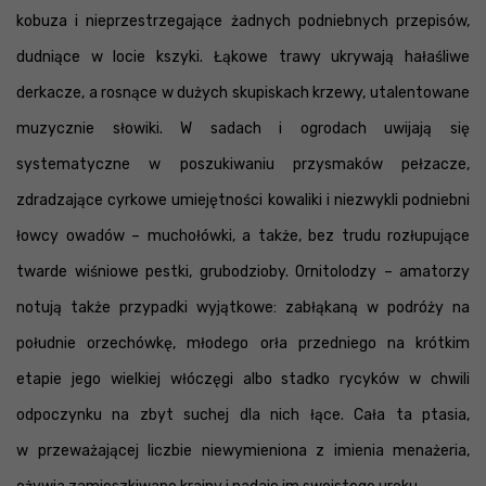
kobuza i nieprzestrzegające żadnych podniebnych przepisów,
dudniące w locie kszyki. Łąkowe trawy ukrywają hałaśliwe
derkacze, a rosnące w dużych skupiskach krzewy, utalentowane
muzycznie słowiki. W sadach i ogrodach uwijają się
systematyczne w poszukiwaniu przysmaków pełzacze,
zdradzające cyrkowe umiejętności kowaliki i niezwykli podniebni
łowcy owadów – muchołówki, a także, bez trudu rozłupujące
twarde wiśniowe pestki, grubodzioby. Ornitolodzy – amatorzy
notują także przypadki wyjątkowe: zabłąkaną w podróży na
południe orzechówkę, młodego orła przedniego na krótkim
etapie jego wielkiej włóczęgi albo stadko rycyków w chwili
odpoczynku na zbyt suchej dla nich łące. Cała ta ptasia,
w przeważającej liczbie niewymieniona z imienia menażeria,