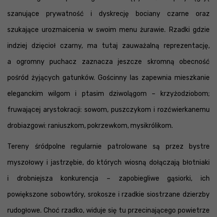
szanujące prywatność i dyskrecję bociany czarne oraz
szukające urozmaicenia w swoim menu żurawie. Rzadki gdzie
indziej dzięcioł czarny, ma tutaj zauważalną reprezentację,
a ogromny puchacz zaznacza jeszcze skromną obecność
pośród żyjących gatunków. Gościnny las zapewnia mieszkanie
eleganckim wilgom i ptasim dziwolągom – krzyżodziobom;
fruwającej arystokracji: sowom, puszczykom i rozćwierkanemu
drobiazgowi: raniuszkom, pokrzewkom, mysikrólikom.
Tereny śródpolne regularnie patrolowane są przez bystre
myszołowy i jastrzębie, do których wiosną dołączają błotniaki
i drobniejsza konkurencja – zapobiegliwe gąsiorki, ich
powiększone sobowtóry, srokosze i rzadkie siostrzane dzierzby
rudogłowe. Choć rzadko, widuje się tu przecinającego powietrze