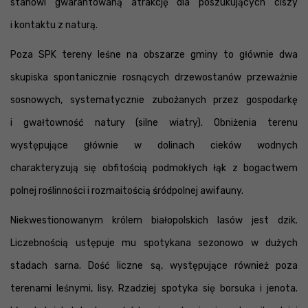
stanowi gwarantowaną atrakcję dla poszukujących ciszy
i kontaktu z naturą.
Poza SPK tereny leśne na obszarze gminy to głównie dwa
skupiska spontanicznie rosnących drzewostanów przeważnie
sosnowych, systematycznie zubożanych przez gospodarkę
i gwałtowność natury (silne wiatry). Obniżenia terenu
występujące głównie w dolinach cieków wodnych
charakteryzują się obfitością podmokłych łąk z bogactwem
polnej roślinności i rozmaitością śródpolnej awifauny.
Niekwestionowanym królem białopolskich lasów jest dzik.
Liczebnością ustępuje mu spotykana sezonowo w dużych
stadach sarna. Dość liczne są, występujące również poza
terenami leśnymi, lisy. Rzadziej spotyka się borsuka i jenota.