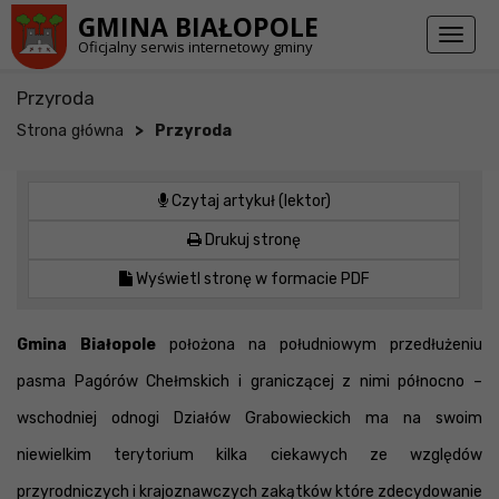
Przejdź do stopki strony
Przejdź do głównej treści strony
GMINA BIAŁOPOLE
Toggl
Oficjalny serwis internetowy gminy
naviga
Przyroda
>
Strona główna
Przyroda
Czytaj artykuł (lektor)
Drukuj stronę
Wyświetl stronę w formacie PDF
Gmina Białopole
położona na południowym przedłużeniu
pasma Pagórów Chełmskich i graniczącej z nimi północno –
wschodniej odnogi Działów Grabowieckich ma na swoim
niewielkim terytorium kilka ciekawych ze względów
przyrodniczych i krajoznawczych zakątków które zdecydowanie