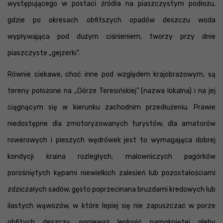
występującego w postaci źródła na piaszczystym podłożu,
gdzie po okresach obfitszych opadów deszczu woda
wypływająca pod dużym ciśnieniem, tworzy przy dnie
piaszczyste „gejzerki”.
Równie ciekawe, choć inne pod względem krajobrazowym, są
tereny położone na „Górze Teresińskiej” (nazwa lokalna) i na jej
ciągnącym się w kierunku zachodnim przedłużeniu. Prawie
niedostępne dla zmotoryzowanych turystów, dla amatorów
rowerowych i pieszych wędrówek jest to wymagająca dobrej
kondycji kraina rozległych, malowniczych pagórków
porośniętych kępami niewielkich zalesień lub pozostałościami
zdziczałych sadów, gęsto poprzecinana bruzdami kredowych lub
ilastych wąwozów, w które lepiej się nie zapuszczać w porze
obfitych deszczy, ponieważ lepkość namokniętej gleby