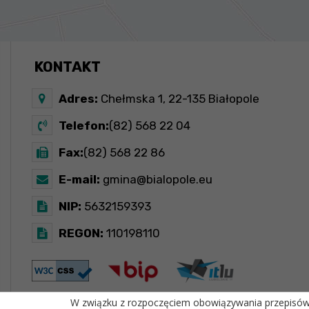
KONTAKT
Adres:
Chełmska 1, 22-135 Białopole
Telefon:
(82) 568 22 04
Fax:
(82) 568 22 86
E-mail:
gmina@bialopole.eu
NIP:
5632159393
REGON:
110198110
W związku z rozpoczęciem obowiązywania przepisów R