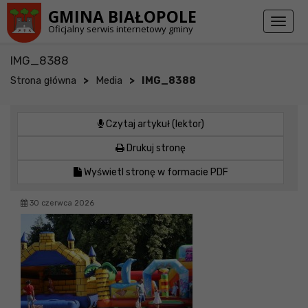
Przejdź do stopki strony
Przejdź do głównej treści strony
GMINA BIAŁOPOLE
Toggl
Oficjalny serwis internetowy gminy
naviga
IMG_8388
>
>
Strona główna
Media
IMG_8388
Czytaj artykuł (lektor)
Drukuj stronę
Wyświetl stronę w formacie PDF
30 czerwca 2026