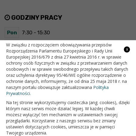
GODZINY PRACY
Pon
7:30 - 15:30
Wt
7:30 - 15:30
W związku z rozpoczęciem obowiązywania przepisów
x
Rozporządzenia Parlamentu Europejskiego i Rady Unii
Europejskiej 2016/679 z dnia 27 kwietnia 2016 r. w sprawie
Śr
7:30 - 15:30
ochrony osób fizycznych w związku z przetwarzaniem danych
osobowych i w sprawie swobodnego przepływu takich danych
Czw
7:30 - 15:30
oraz uchylenia dyrektywy 95/46/WE ogólne rozporządzenie o
ochronie danych, informujemy, że od dnia 25 maja 2018 r. na
Pt
7:30 - 15:30
naszym portalu obowiązuje zaktualizowana
Polityka
Prywatności.
Na tej stronie wykorzystujemy ciasteczka (ang. cookies), dzięki
OFICJALNY SERWIS INTERNETOWY GMINY BIAŁOPOLE
którym nasz serwis może działać lepiej. W każdej chwili
możesz wyłączyć ten mechanizm w ustawieniach swojej
przeglądarki. Korzystanie z naszego serwisu bez zmiany
ustawień dotyczących cookies, umieszcza je w pamięci
Twojego urządzenia.