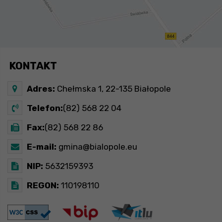
KONTAKT
Adres:
Chełmska 1, 22-135 Białopole
Telefon:
(82) 568 22 04
Fax:
(82) 568 22 86
E-mail:
gmina@bialopole.eu
NIP:
5632159393
REGON:
110198110