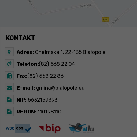
KONTAKT
Adres:
Chełmska 1, 22-135 Białopole
Telefon:
(82) 568 22 04
Fax:
(82) 568 22 86
E-mail:
gmina@bialopole.eu
NIP:
5632159393
REGON:
110198110