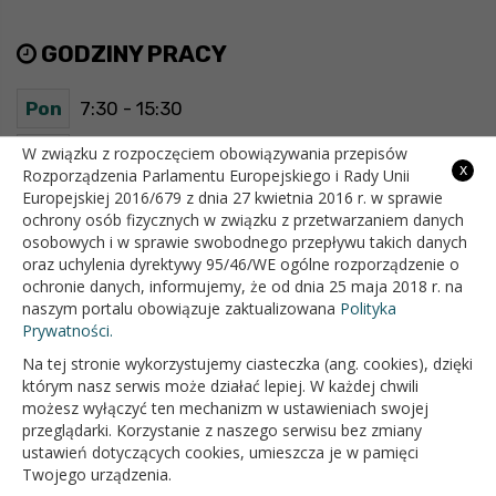
GODZINY PRACY
Pon
7:30 - 15:30
Wt
7:30 - 15:30
W związku z rozpoczęciem obowiązywania przepisów
x
Rozporządzenia Parlamentu Europejskiego i Rady Unii
Europejskiej 2016/679 z dnia 27 kwietnia 2016 r. w sprawie
Śr
7:30 - 15:30
ochrony osób fizycznych w związku z przetwarzaniem danych
osobowych i w sprawie swobodnego przepływu takich danych
Czw
7:30 - 15:30
oraz uchylenia dyrektywy 95/46/WE ogólne rozporządzenie o
ochronie danych, informujemy, że od dnia 25 maja 2018 r. na
Pt
7:30 - 15:30
naszym portalu obowiązuje zaktualizowana
Polityka
Prywatności.
Na tej stronie wykorzystujemy ciasteczka (ang. cookies), dzięki
OFICJALNY SERWIS INTERNETOWY GMINY BIAŁOPOLE
którym nasz serwis może działać lepiej. W każdej chwili
możesz wyłączyć ten mechanizm w ustawieniach swojej
przeglądarki. Korzystanie z naszego serwisu bez zmiany
ustawień dotyczących cookies, umieszcza je w pamięci
Twojego urządzenia.