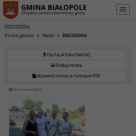
Przejdź do stopki strony
Przejdź do głównej treści strony
GMINA BIAŁOPOLE
Toggl
Oficjalny serwis internetowy gminy
naviga
DSC02056
>
>
Strona główna
Media
DSC02056
Czytaj artykuł (lektor)
Drukuj stronę
Wyświetl stronę w formacie PDF
30 czerwca 2026