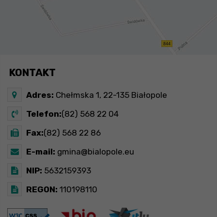
KONTAKT
Adres:
Chełmska 1, 22-135 Białopole
Telefon:
(82) 568 22 04
Fax:
(82) 568 22 86
E-mail:
gmina@bialopole.eu
NIP:
5632159393
REGON:
110198110