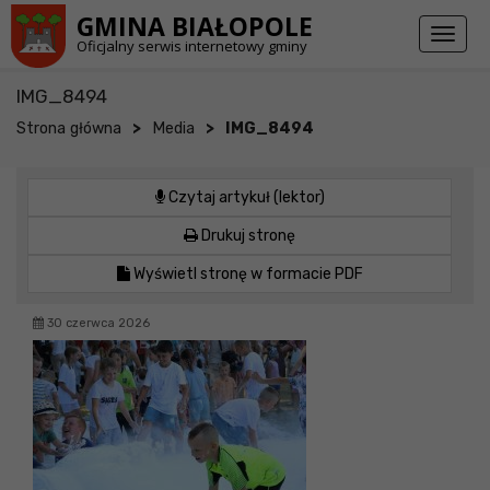
Przejdź do stopki strony
Przejdź do głównej treści strony
GMINA BIAŁOPOLE
Toggl
Oficjalny serwis internetowy gminy
naviga
IMG_8494
>
>
Strona główna
Media
IMG_8494
Czytaj artykuł (lektor)
Drukuj stronę
Wyświetl stronę w formacie PDF
30 czerwca 2026