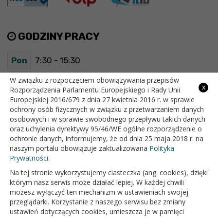
GODZINY PRACY
Pon
7:30 - 15:30
Wt
7:30 - 15:30
W związku z rozpoczęciem obowiązywania przepisów
x
Rozporządzenia Parlamentu Europejskiego i Rady Unii
Europejskiej 2016/679 z dnia 27 kwietnia 2016 r. w sprawie
Śr
7:30 - 15:30
ochrony osób fizycznych w związku z przetwarzaniem danych
osobowych i w sprawie swobodnego przepływu takich danych
Czw
7:30 - 15:30
oraz uchylenia dyrektywy 95/46/WE ogólne rozporządzenie o
ochronie danych, informujemy, że od dnia 25 maja 2018 r. na
Pt
7:30 - 15:30
naszym portalu obowiązuje zaktualizowana
Polityka
Prywatności.
Na tej stronie wykorzystujemy ciasteczka (ang. cookies), dzięki
OFICJALNY SERWIS INTERNETOWY GMINY BIAŁOPOLE
którym nasz serwis może działać lepiej. W każdej chwili
możesz wyłączyć ten mechanizm w ustawieniach swojej
przeglądarki. Korzystanie z naszego serwisu bez zmiany
ustawień dotyczących cookies, umieszcza je w pamięci