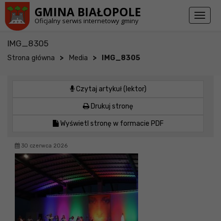
Przejdź do stopki strony
Przejdź do głównej treści strony
GMINA BIAŁOPOLE
Toggl
Oficjalny serwis internetowy gminy
naviga
IMG_8305
>
>
Strona główna
Media
IMG_8305
Czytaj artykuł (lektor)
Drukuj stronę
Wyświetl stronę w formacie PDF
30 czerwca 2026