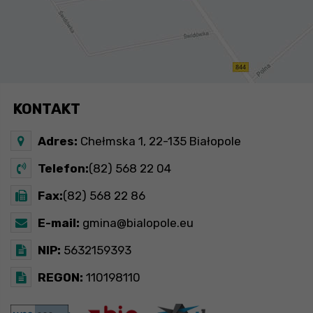
KONTAKT
Adres:
Chełmska 1, 22-135 Białopole
Telefon:
(82) 568 22 04
Fax:
(82) 568 22 86
E-mail:
gmina@bialopole.eu
NIP:
5632159393
REGON:
110198110