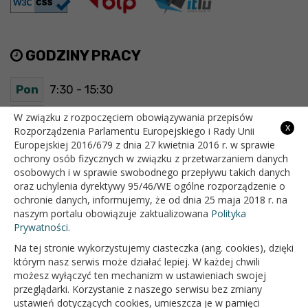
GODZINY PRACY
Pon
7:30 - 15:30
Wt
7:30 - 15:30
W związku z rozpoczęciem obowiązywania przepisów
x
Rozporządzenia Parlamentu Europejskiego i Rady Unii
Europejskiej 2016/679 z dnia 27 kwietnia 2016 r. w sprawie
Śr
7:30 - 15:30
ochrony osób fizycznych w związku z przetwarzaniem danych
osobowych i w sprawie swobodnego przepływu takich danych
Czw
7:30 - 15:30
oraz uchylenia dyrektywy 95/46/WE ogólne rozporządzenie o
ochronie danych, informujemy, że od dnia 25 maja 2018 r. na
Pt
7:30 - 15:30
naszym portalu obowiązuje zaktualizowana
Polityka
Prywatności.
Na tej stronie wykorzystujemy ciasteczka (ang. cookies), dzięki
OFICJALNY SERWIS INTERNETOWY GMINY BIAŁOPOLE
którym nasz serwis może działać lepiej. W każdej chwili
możesz wyłączyć ten mechanizm w ustawieniach swojej
przeglądarki. Korzystanie z naszego serwisu bez zmiany
ustawień dotyczących cookies, umieszcza je w pamięci