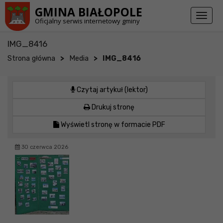
Przejdź do stopki strony
Przejdź do głównej treści strony
GMINA BIAŁOPOLE
Toggl
Oficjalny serwis internetowy gminy
naviga
IMG_8416
>
>
Strona główna
Media
IMG_8416
Czytaj artykuł (lektor)
Drukuj stronę
Wyświetl stronę w formacie PDF
30 czerwca 2026