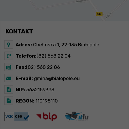
KONTAKT
Adres:
Chełmska 1, 22-135 Białopole
Telefon:
(82) 568 22 04
Fax:
(82) 568 22 86
E-mail:
gmina@bialopole.eu
NIP:
5632159393
REGON:
110198110