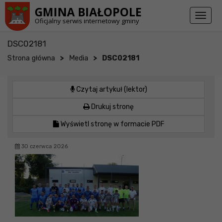
Przejdź do stopki strony
Przejdź do głównej treści strony
GMINA BIAŁOPOLE
Toggl
Oficjalny serwis internetowy gminy
naviga
DSC02181
>
>
Strona główna
Media
DSC02181
Czytaj artykuł (lektor)
Drukuj stronę
Wyświetl stronę w formacie PDF
30 czerwca 2026