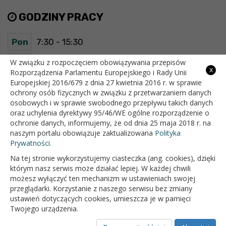
GODZINY PRACY
Pon
7:30 - 15:30
Wt
7:30 - 15:30
W związku z rozpoczęciem obowiązywania przepisów
x
Rozporządzenia Parlamentu Europejskiego i Rady Unii
Europejskiej 2016/679 z dnia 27 kwietnia 2016 r. w sprawie
Śr
7:30 - 15:30
ochrony osób fizycznych w związku z przetwarzaniem danych
osobowych i w sprawie swobodnego przepływu takich danych
Czw
7:30 - 15:30
oraz uchylenia dyrektywy 95/46/WE ogólne rozporządzenie o
ochronie danych, informujemy, że od dnia 25 maja 2018 r. na
Pt
7:30 - 15:30
naszym portalu obowiązuje zaktualizowana
Polityka
Prywatności.
Na tej stronie wykorzystujemy ciasteczka (ang. cookies), dzięki
OFICJALNY SERWIS INTERNETOWY GMINY BIAŁOPOLE
którym nasz serwis może działać lepiej. W każdej chwili
możesz wyłączyć ten mechanizm w ustawieniach swojej
przeglądarki. Korzystanie z naszego serwisu bez zmiany
ustawień dotyczących cookies, umieszcza je w pamięci
Twojego urządzenia.