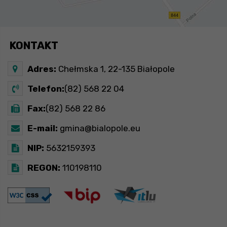
KONTAKT
Adres:
Chełmska 1, 22-135 Białopole
Telefon:
(82) 568 22 04
Fax:
(82) 568 22 86
E-mail:
gmina@bialopole.eu
NIP:
5632159393
REGON:
110198110