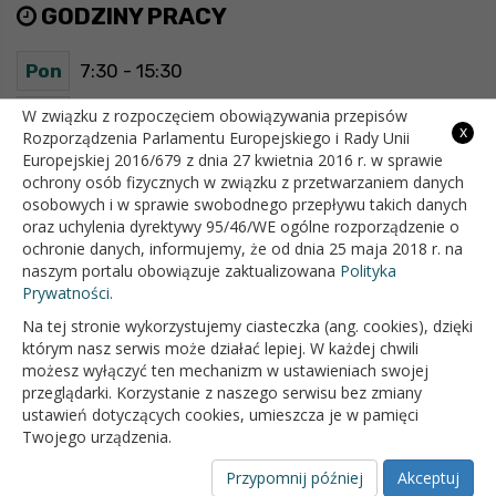
GODZINY PRACY
Pon
7:30 - 15:30
Wt
7:30 - 15:30
W związku z rozpoczęciem obowiązywania przepisów
x
Rozporządzenia Parlamentu Europejskiego i Rady Unii
Europejskiej 2016/679 z dnia 27 kwietnia 2016 r. w sprawie
Śr
7:30 - 15:30
ochrony osób fizycznych w związku z przetwarzaniem danych
osobowych i w sprawie swobodnego przepływu takich danych
Czw
7:30 - 15:30
oraz uchylenia dyrektywy 95/46/WE ogólne rozporządzenie o
ochronie danych, informujemy, że od dnia 25 maja 2018 r. na
Pt
7:30 - 15:30
naszym portalu obowiązuje zaktualizowana
Polityka
Prywatności.
Na tej stronie wykorzystujemy ciasteczka (ang. cookies), dzięki
OFICJALNY SERWIS INTERNETOWY GMINY BIAŁOPOLE
którym nasz serwis może działać lepiej. W każdej chwili
możesz wyłączyć ten mechanizm w ustawieniach swojej
przeglądarki. Korzystanie z naszego serwisu bez zmiany
ustawień dotyczących cookies, umieszcza je w pamięci
Twojego urządzenia.
Przypomnij później
Akceptuj