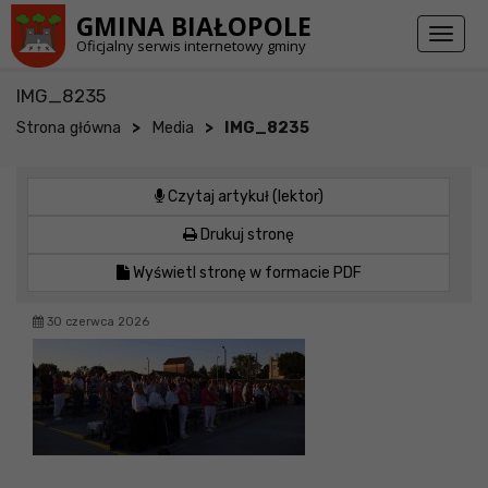
Przejdź do stopki strony
Przejdź do głównej treści strony
GMINA BIAŁOPOLE
Toggl
Oficjalny serwis internetowy gminy
naviga
IMG_8235
>
>
Strona główna
Media
IMG_8235
Czytaj artykuł (lektor)
Drukuj stronę
Wyświetl stronę w formacie PDF
30 czerwca 2026