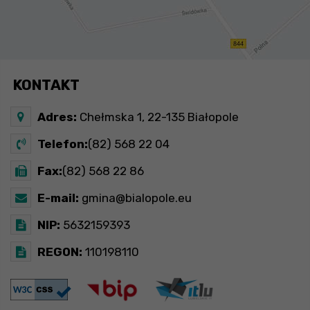
KONTAKT
Adres:
Chełmska 1, 22-135 Białopole
Telefon:
(82) 568 22 04
Fax:
(82) 568 22 86
E-mail:
gmina@bialopole.eu
NIP:
5632159393
REGON:
110198110