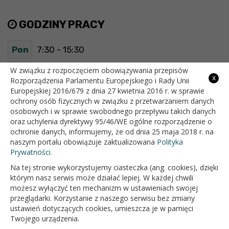
GODZINY PRACY
Pon
7:30 - 15:30
Wt
7:30 - 15:30
W związku z rozpoczęciem obowiązywania przepisów
x
Rozporządzenia Parlamentu Europejskiego i Rady Unii
Europejskiej 2016/679 z dnia 27 kwietnia 2016 r. w sprawie
Śr
7:30 - 15:30
ochrony osób fizycznych w związku z przetwarzaniem danych
osobowych i w sprawie swobodnego przepływu takich danych
Czw
7:30 - 15:30
oraz uchylenia dyrektywy 95/46/WE ogólne rozporządzenie o
ochronie danych, informujemy, że od dnia 25 maja 2018 r. na
Pt
7:30 - 15:30
naszym portalu obowiązuje zaktualizowana
Polityka
Prywatności.
Na tej stronie wykorzystujemy ciasteczka (ang. cookies), dzięki
OFICJALNY SERWIS INTERNETOWY GMINY BIAŁOPOLE
którym nasz serwis może działać lepiej. W każdej chwili
możesz wyłączyć ten mechanizm w ustawieniach swojej
przeglądarki. Korzystanie z naszego serwisu bez zmiany
ustawień dotyczących cookies, umieszcza je w pamięci
Twojego urządzenia.