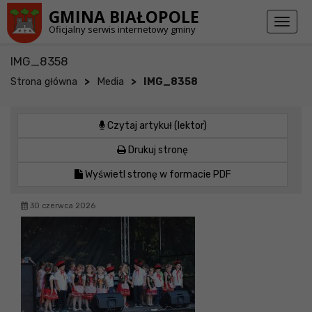
Przejdź do stopki strony
Przejdź do głównej treści strony
GMINA BIAŁOPOLE
Toggl
Oficjalny serwis internetowy gminy
naviga
IMG_8358
>
>
Strona główna
Media
IMG_8358
Czytaj artykuł (lektor)
Drukuj stronę
Wyświetl stronę w formacie PDF
30 czerwca 2026