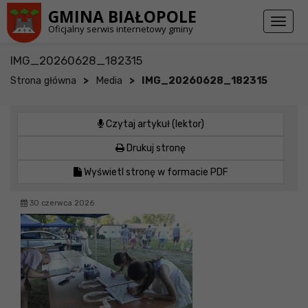
Przejdź do stopki strony
Przejdź do głównej treści strony
GMINA BIAŁOPOLE
Toggl
Oficjalny serwis internetowy gminy
naviga
IMG_20260628_182315
>
>
Strona główna
Media
IMG_20260628_182315
Czytaj artykuł (lektor)
Drukuj stronę
Wyświetl stronę w formacie PDF
30 czerwca 2026