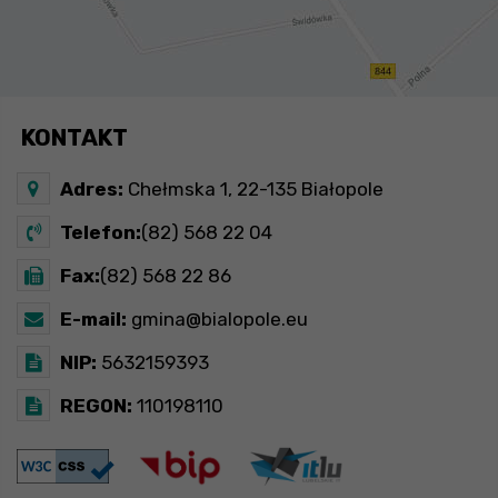
KONTAKT
Adres:
Chełmska 1, 22-135 Białopole
Telefon:
(82) 568 22 04
Fax:
(82) 568 22 86
E-mail:
gmina@bialopole.eu
NIP:
5632159393
REGON:
110198110