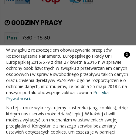
GODZINY PRACY
Pon
7:30 - 15:30
Wt
7:30 - 15:30
W związku z rozpoczęciem obowiązywania przepisów
x
Rozporządzenia Parlamentu Europejskiego i Rady Unii
Europejskiej 2016/679 z dnia 27 kwietnia 2016 r. w sprawie
Śr
7:30 - 15:30
ochrony osób fizycznych w związku z przetwarzaniem danych
osobowych i w sprawie swobodnego przepływu takich danych
Czw
7:30 - 15:30
oraz uchylenia dyrektywy 95/46/WE ogólne rozporządzenie o
ochronie danych, informujemy, że od dnia 25 maja 2018 r. na
Pt
7:30 - 15:30
naszym portalu obowiązuje zaktualizowana
Polityka
Prywatności.
Na tej stronie wykorzystujemy ciasteczka (ang. cookies), dzięki
OFICJALNY SERWIS INTERNETOWY GMINY BIAŁOPOLE
którym nasz serwis może działać lepiej. W każdej chwili
możesz wyłączyć ten mechanizm w ustawieniach swojej
przeglądarki. Korzystanie z naszego serwisu bez zmiany
ustawień dotyczących cookies, umieszcza je w pamięci