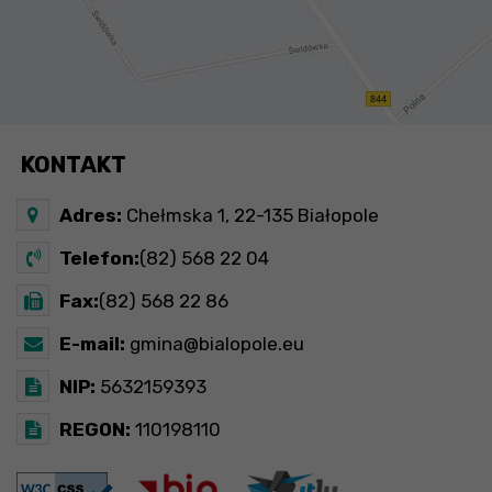
KONTAKT
Adres:
Chełmska 1, 22-135 Białopole
Telefon:
(82) 568 22 04
Fax:
(82) 568 22 86
E-mail:
gmina@bialopole.eu
NIP:
5632159393
REGON:
110198110