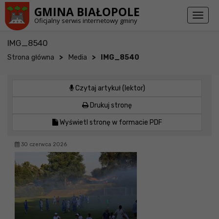
Przejdź do stopki strony
Przejdź do głównej treści strony
GMINA BIAŁOPOLE
Toggl
Oficjalny serwis internetowy gminy
naviga
IMG_8540
>
>
Strona główna
Media
IMG_8540
Czytaj artykuł (lektor)
Drukuj stronę
Wyświetl stronę w formacie PDF
30 czerwca 2026