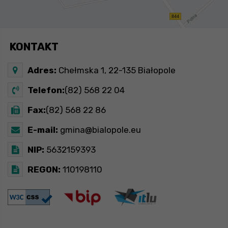
KONTAKT
Adres:
Chełmska 1, 22-135 Białopole
Telefon:
(82) 568 22 04
Fax:
(82) 568 22 86
E-mail:
gmina@bialopole.eu
NIP:
5632159393
REGON:
110198110