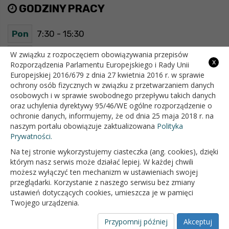
GODZINY PRACY
Pon
7:30 - 15:30
Wt
7:30 - 15:30
W związku z rozpoczęciem obowiązywania przepisów
x
Rozporządzenia Parlamentu Europejskiego i Rady Unii
Europejskiej 2016/679 z dnia 27 kwietnia 2016 r. w sprawie
Śr
7:30 - 15:30
ochrony osób fizycznych w związku z przetwarzaniem danych
osobowych i w sprawie swobodnego przepływu takich danych
Czw
7:30 - 15:30
oraz uchylenia dyrektywy 95/46/WE ogólne rozporządzenie o
ochronie danych, informujemy, że od dnia 25 maja 2018 r. na
Pt
7:30 - 15:30
naszym portalu obowiązuje zaktualizowana
Polityka
Prywatności.
Na tej stronie wykorzystujemy ciasteczka (ang. cookies), dzięki
OFICJALNY SERWIS INTERNETOWY GMINY BIAŁOPOLE
którym nasz serwis może działać lepiej. W każdej chwili
możesz wyłączyć ten mechanizm w ustawieniach swojej
przeglądarki. Korzystanie z naszego serwisu bez zmiany
ustawień dotyczących cookies, umieszcza je w pamięci
Twojego urządzenia.
Przypomnij później
Akceptuj