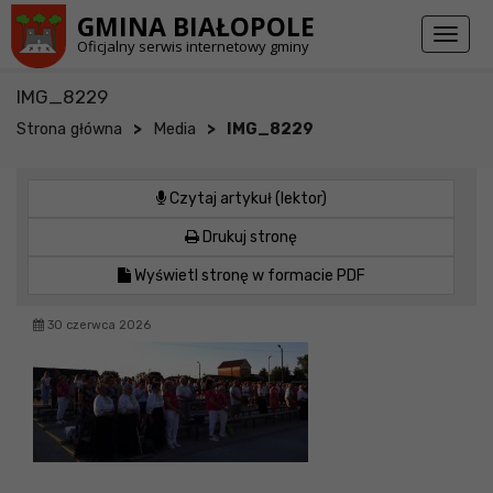
Przejdź do stopki strony
Przejdź do głównej treści strony
GMINA BIAŁOPOLE
Toggl
Oficjalny serwis internetowy gminy
naviga
IMG_8229
>
>
Strona główna
Media
IMG_8229
Czytaj artykuł (lektor)
Drukuj stronę
Wyświetl stronę w formacie PDF
30 czerwca 2026