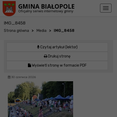
Przejdź do stopki strony
Przejdź do głównej treści strony
GMINA BIAŁOPOLE
Toggl
Oficjalny serwis internetowy gminy
naviga
IMG_8458
>
>
Strona główna
Media
IMG_8458
Czytaj artykuł (lektor)
Drukuj stronę
Wyświetl stronę w formacie PDF
30 czerwca 2026