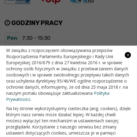
GODZINY PRACY
Pon
7:30 - 15:30
Wt
7:30 - 15:30
W związku z rozpoczęciem obowiązywania przepisów
x
Rozporządzenia Parlamentu Europejskiego i Rady Unii
Europejskiej 2016/679 z dnia 27 kwietnia 2016 r. w sprawie
Śr
7:30 - 15:30
ochrony osób fizycznych w związku z przetwarzaniem danych
osobowych i w sprawie swobodnego przepływu takich danych
Czw
7:30 - 15:30
oraz uchylenia dyrektywy 95/46/WE ogólne rozporządzenie o
ochronie danych, informujemy, że od dnia 25 maja 2018 r. na
Pt
7:30 - 15:30
naszym portalu obowiązuje zaktualizowana
Polityka
Prywatności.
Na tej stronie wykorzystujemy ciasteczka (ang. cookies), dzięki
OFICJALNY SERWIS INTERNETOWY GMINY BIAŁOPOLE
którym nasz serwis może działać lepiej. W każdej chwili
możesz wyłączyć ten mechanizm w ustawieniach swojej
przeglądarki. Korzystanie z naszego serwisu bez zmiany
ustawień dotyczących cookies, umieszcza je w pamięci