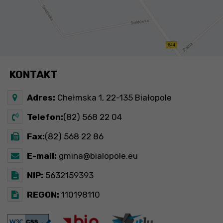
KONTAKT
Adres:
Chełmska 1, 22-135 Białopole
Telefon:
(82) 568 22 04
Fax:
(82) 568 22 86
E-mail:
gmina@bialopole.eu
NIP:
5632159393
REGON:
110198110