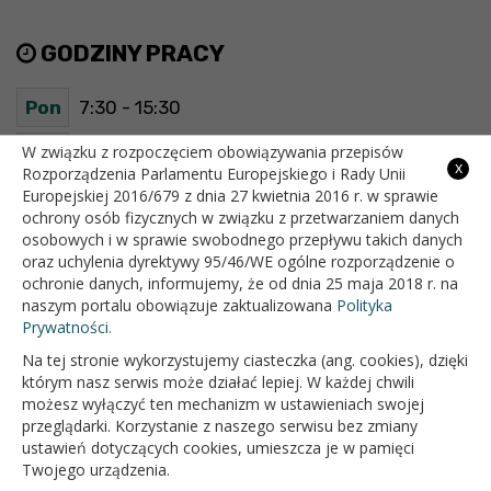
GODZINY PRACY
Pon
7:30 - 15:30
Wt
7:30 - 15:30
W związku z rozpoczęciem obowiązywania przepisów
x
Rozporządzenia Parlamentu Europejskiego i Rady Unii
Europejskiej 2016/679 z dnia 27 kwietnia 2016 r. w sprawie
Śr
7:30 - 15:30
ochrony osób fizycznych w związku z przetwarzaniem danych
osobowych i w sprawie swobodnego przepływu takich danych
Czw
7:30 - 15:30
oraz uchylenia dyrektywy 95/46/WE ogólne rozporządzenie o
ochronie danych, informujemy, że od dnia 25 maja 2018 r. na
Pt
7:30 - 15:30
naszym portalu obowiązuje zaktualizowana
Polityka
Prywatności.
Na tej stronie wykorzystujemy ciasteczka (ang. cookies), dzięki
OFICJALNY SERWIS INTERNETOWY GMINY BIAŁOPOLE
którym nasz serwis może działać lepiej. W każdej chwili
możesz wyłączyć ten mechanizm w ustawieniach swojej
przeglądarki. Korzystanie z naszego serwisu bez zmiany
ustawień dotyczących cookies, umieszcza je w pamięci
Twojego urządzenia.