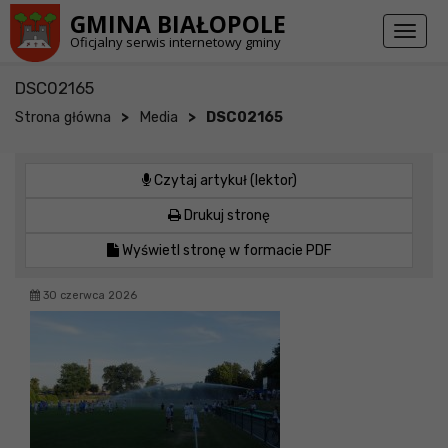
Przejdź do stopki strony
Przejdź do głównej treści strony
GMINA BIAŁOPOLE
Toggl
Oficjalny serwis internetowy gminy
naviga
DSC02165
>
>
Strona główna
Media
DSC02165
Czytaj artykuł (lektor)
Drukuj stronę
Wyświetl stronę w formacie PDF
30 czerwca 2026