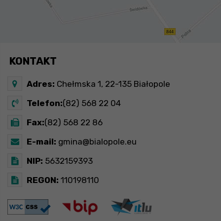
KONTAKT
Adres:
Chełmska 1, 22-135 Białopole
Telefon:
(82) 568 22 04
Fax:
(82) 568 22 86
E-mail:
gmina@bialopole.eu
NIP:
5632159393
REGON:
110198110