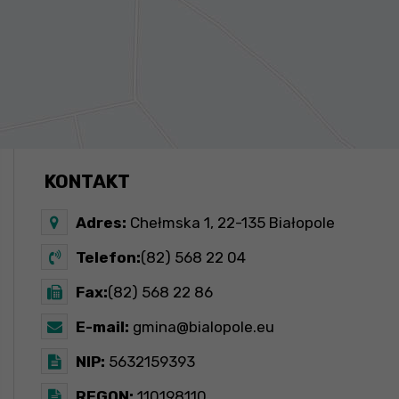
KONTAKT
Adres:
Chełmska 1, 22-135 Białopole
Telefon:
(82) 568 22 04
Fax:
(82) 568 22 86
E-mail:
gmina@bialopole.eu
NIP:
5632159393
REGON:
110198110