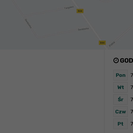
GOD
Pon
7
Wt
7
Śr
7
Czw
7
Pt
7