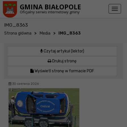
Przejdź do stopki strony
Przejdź do głównej treści strony
GMINA BIAŁOPOLE
Toggl
Oficjalny serwis internetowy gminy
naviga
IMG_8363
>
>
Strona główna
Media
IMG_8363
Czytaj artykuł (lektor)
Drukuj stronę
Wyświetl stronę w formacie PDF
30 czerwca 2026