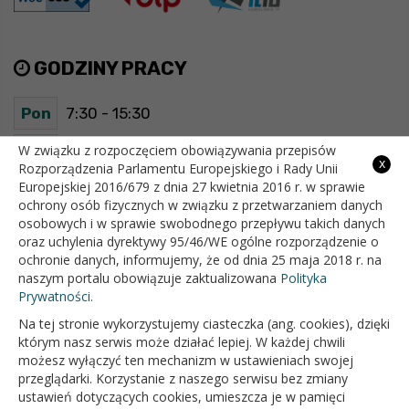
GODZINY PRACY
Pon
7:30 - 15:30
Wt
7:30 - 15:30
W związku z rozpoczęciem obowiązywania przepisów
x
Rozporządzenia Parlamentu Europejskiego i Rady Unii
Europejskiej 2016/679 z dnia 27 kwietnia 2016 r. w sprawie
Śr
7:30 - 15:30
ochrony osób fizycznych w związku z przetwarzaniem danych
osobowych i w sprawie swobodnego przepływu takich danych
Czw
7:30 - 15:30
oraz uchylenia dyrektywy 95/46/WE ogólne rozporządzenie o
ochronie danych, informujemy, że od dnia 25 maja 2018 r. na
Pt
7:30 - 15:30
naszym portalu obowiązuje zaktualizowana
Polityka
Prywatności.
Na tej stronie wykorzystujemy ciasteczka (ang. cookies), dzięki
OFICJALNY SERWIS INTERNETOWY GMINY BIAŁOPOLE
którym nasz serwis może działać lepiej. W każdej chwili
możesz wyłączyć ten mechanizm w ustawieniach swojej
przeglądarki. Korzystanie z naszego serwisu bez zmiany
ustawień dotyczących cookies, umieszcza je w pamięci