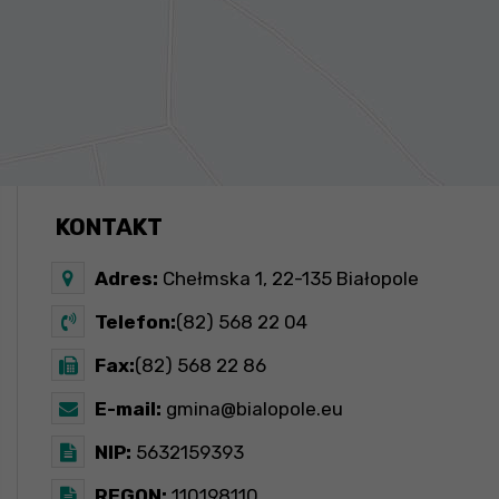
KONTAKT
Adres:
Chełmska 1, 22-135 Białopole
Telefon:
(82) 568 22 04
Fax:
(82) 568 22 86
E-mail:
gmina@bialopole.eu
NIP:
5632159393
REGON:
110198110