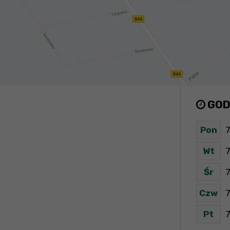
GOD
Pon
7
Wt
7
Śr
7
Czw
7
Pt
7