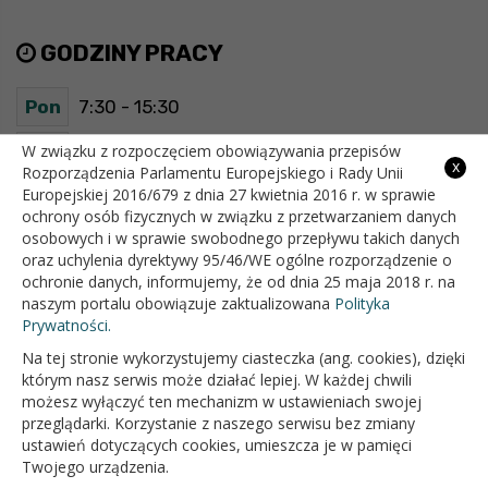
GODZINY PRACY
Pon
7:30 - 15:30
Wt
7:30 - 15:30
W związku z rozpoczęciem obowiązywania przepisów
x
Rozporządzenia Parlamentu Europejskiego i Rady Unii
Europejskiej 2016/679 z dnia 27 kwietnia 2016 r. w sprawie
Śr
7:30 - 15:30
ochrony osób fizycznych w związku z przetwarzaniem danych
osobowych i w sprawie swobodnego przepływu takich danych
Czw
7:30 - 15:30
oraz uchylenia dyrektywy 95/46/WE ogólne rozporządzenie o
ochronie danych, informujemy, że od dnia 25 maja 2018 r. na
Pt
7:30 - 15:30
naszym portalu obowiązuje zaktualizowana
Polityka
Prywatności.
Na tej stronie wykorzystujemy ciasteczka (ang. cookies), dzięki
OFICJALNY SERWIS INTERNETOWY GMINY BIAŁOPOLE
którym nasz serwis może działać lepiej. W każdej chwili
możesz wyłączyć ten mechanizm w ustawieniach swojej
przeglądarki. Korzystanie z naszego serwisu bez zmiany
ustawień dotyczących cookies, umieszcza je w pamięci
Twojego urządzenia.