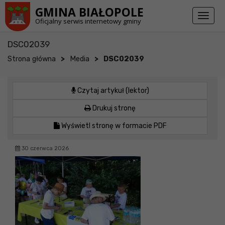
Przejdź do stopki strony
Przejdź do głównej treści strony
GMINA BIAŁOPOLE
Toggl
Oficjalny serwis internetowy gminy
naviga
DSC02039
>
>
Strona główna
Media
DSC02039
Czytaj artykuł (lektor)
Drukuj stronę
Wyświetl stronę w formacie PDF
30 czerwca 2026