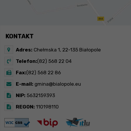
KONTAKT
Adres:
Chełmska 1, 22-135 Białopole
Telefon:
(82) 568 22 04
Fax:
(82) 568 22 86
E-mail:
gmina@bialopole.eu
NIP:
5632159393
REGON:
110198110