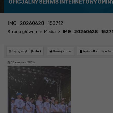
OFICJALNY SERWIS INTERNETOWY GMIN
IMG_20260628_153712
Strona główna
Media
IMG_20260628_1537
>
>
Czytaj artykuł (lektor)
Drukuj stronę
Wyświetl stronę w fo
30 czerwca 2026