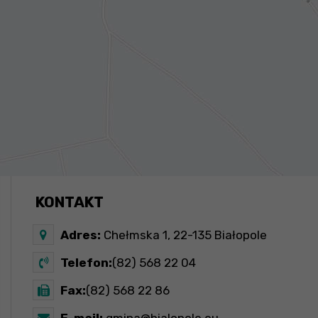
KONTAKT
Adres:
Chełmska 1, 22-135 Białopole
Telefon:
(82) 568 22 04
Fax:
(82) 568 22 86
E-mail:
gmina@bialopole.eu