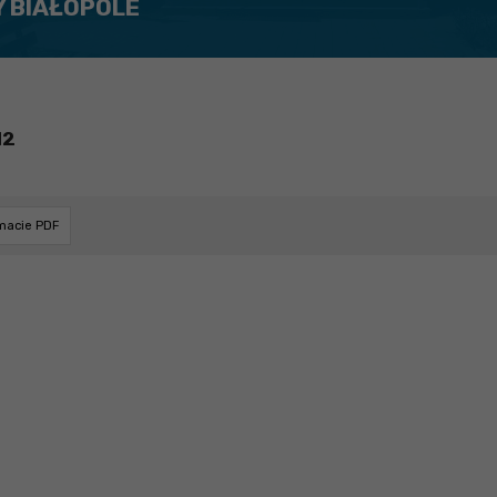
Y BIAŁOPOLE
12
rmacie PDF