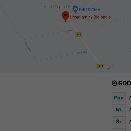
GOD
Pon
7
Wt
7
Śr
7