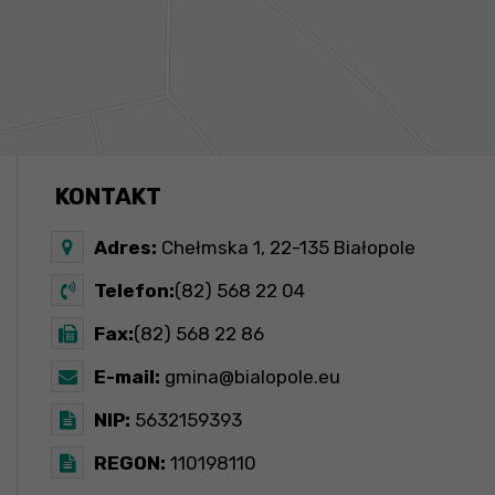
KONTAKT
Adres:
Chełmska 1, 22-135 Białopole
Telefon:
(82) 568 22 04
Fax:
(82) 568 22 86
E-mail:
gmina@bialopole.eu
NIP:
5632159393
REGON:
110198110