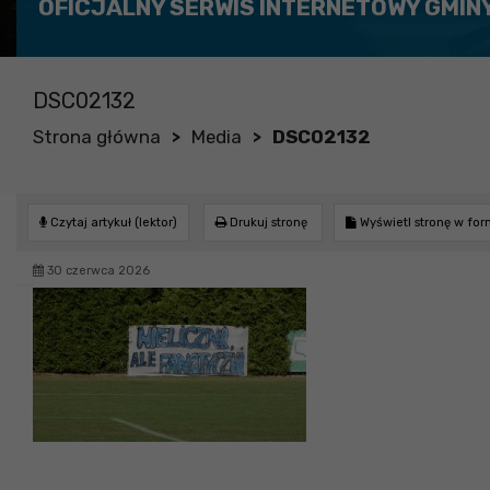
OFICJALNY SERWIS INTERNETOWY GMIN
DSC02132
Strona główna
Media
DSC02132
>
>
Czytaj artykuł (lektor)
Drukuj stronę
Wyświetl stronę w fo
30 czerwca 2026