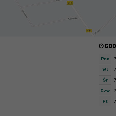
GOD
Pon
7
Wt
7
Śr
7
Czw
7
Pt
7