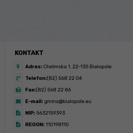
KONTAKT
Adres:
Chełmska 1, 22-135 Białopole
Telefon:
(82) 568 22 04
Fax:
(82) 568 22 86
E-mail:
gmina@bialopole.eu
NIP:
5632159393
REGON:
110198110