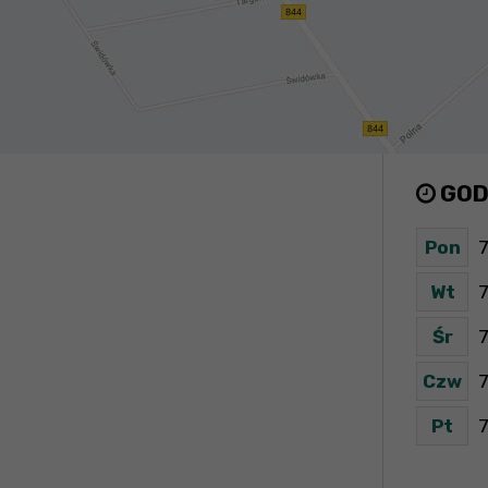
GOD
Pon
7
Wt
7
Śr
7
Czw
7
Pt
7