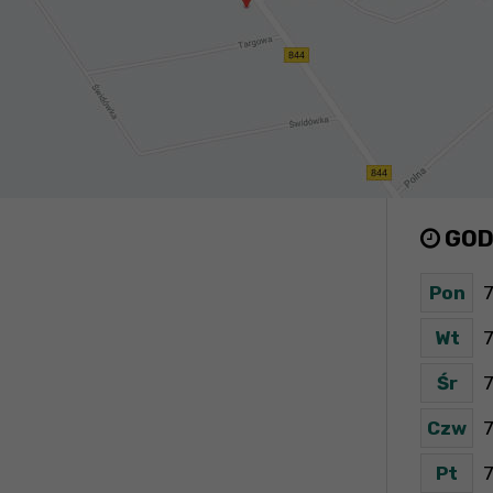
GOD
Pon
7
Wt
7
Śr
7
Czw
7
Pt
7