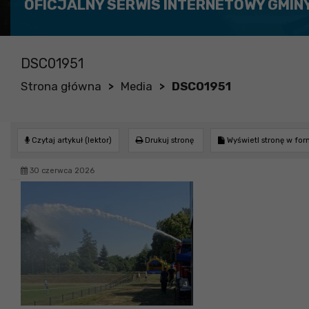
OFICJALNY SERWIS INTERNETOWY GMIN
DSC01951
Strona główna
Media
DSC01951
>
>
Czytaj artykuł (lektor)
Drukuj stronę
Wyświetl stronę w fo
30 czerwca 2026