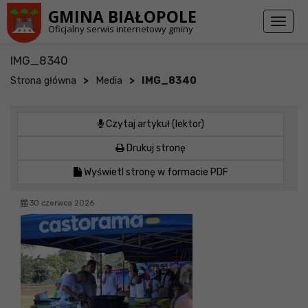
Przejdź do stopki strony
Przejdź do głównej treści strony
GMINA BIAŁOPOLE
Toggl
Oficjalny serwis internetowy gminy
naviga
IMG_8340
>
>
Strona główna
Media
IMG_8340
Czytaj artykuł (lektor)
Drukuj stronę
Wyświetl stronę w formacie PDF
30 czerwca 2026