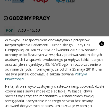
GODZINY PRACY
Pon
7:30 - 15:30
Wt
7:30 - 15:30
W związku z rozpoczęciem obowiązywania przepisów
x
Rozporządzenia Parlamentu Europejskiego i Rady Unii
Europejskiej 2016/679 z dnia 27 kwietnia 2016 r. w sprawie
Śr
7:30 - 15:30
ochrony osób fizycznych w związku z przetwarzaniem danych
osobowych i w sprawie swobodnego przepływu takich danych
Czw
7:30 - 15:30
oraz uchylenia dyrektywy 95/46/WE ogólne rozporządzenie o
ochronie danych, informujemy, że od dnia 25 maja 2018 r. na
Pt
7:30 - 15:30
naszym portalu obowiązuje zaktualizowana
Polityka
Prywatności.
Na tej stronie wykorzystujemy ciasteczka (ang. cookies), dzięki
OFICJALNY SERWIS INTERNETOWY GMINY BIAŁOPOLE
którym nasz serwis może działać lepiej. W każdej chwili
możesz wyłączyć ten mechanizm w ustawieniach swojej
przeglądarki. Korzystanie z naszego serwisu bez zmiany
ustawień dotyczących cookies, umieszcza je w pamięci