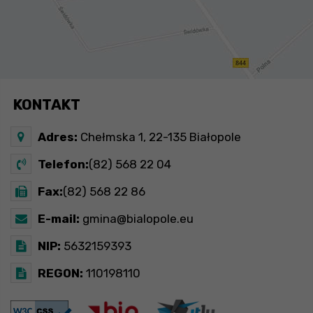
KONTAKT
Adres:
Chełmska 1, 22-135 Białopole
Telefon:
(82) 568 22 04
Fax:
(82) 568 22 86
E-mail:
gmina@bialopole.eu
NIP:
5632159393
REGON:
110198110