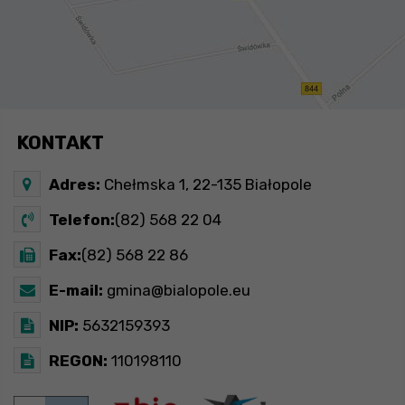
KONTAKT
Adres:
Chełmska 1, 22-135 Białopole
Telefon:
(82) 568 22 04
Fax:
(82) 568 22 86
E-mail:
gmina@bialopole.eu
NIP:
5632159393
REGON:
110198110