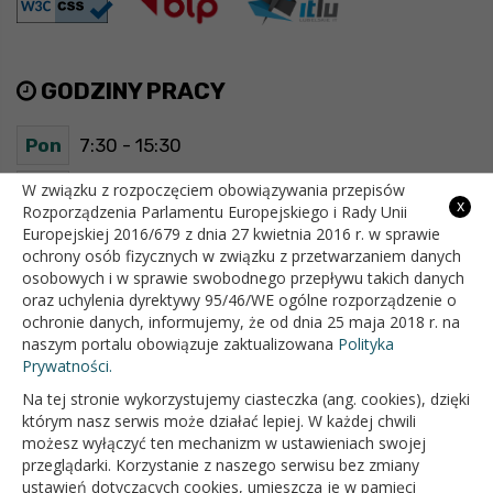
GODZINY PRACY
Pon
7:30 - 15:30
Wt
7:30 - 15:30
W związku z rozpoczęciem obowiązywania przepisów
x
Rozporządzenia Parlamentu Europejskiego i Rady Unii
Europejskiej 2016/679 z dnia 27 kwietnia 2016 r. w sprawie
Śr
7:30 - 15:30
ochrony osób fizycznych w związku z przetwarzaniem danych
osobowych i w sprawie swobodnego przepływu takich danych
Czw
7:30 - 15:30
oraz uchylenia dyrektywy 95/46/WE ogólne rozporządzenie o
ochronie danych, informujemy, że od dnia 25 maja 2018 r. na
Pt
7:30 - 15:30
naszym portalu obowiązuje zaktualizowana
Polityka
Prywatności.
Na tej stronie wykorzystujemy ciasteczka (ang. cookies), dzięki
OFICJALNY SERWIS INTERNETOWY GMINY BIAŁOPOLE
którym nasz serwis może działać lepiej. W każdej chwili
możesz wyłączyć ten mechanizm w ustawieniach swojej
przeglądarki. Korzystanie z naszego serwisu bez zmiany
ustawień dotyczących cookies, umieszcza je w pamięci