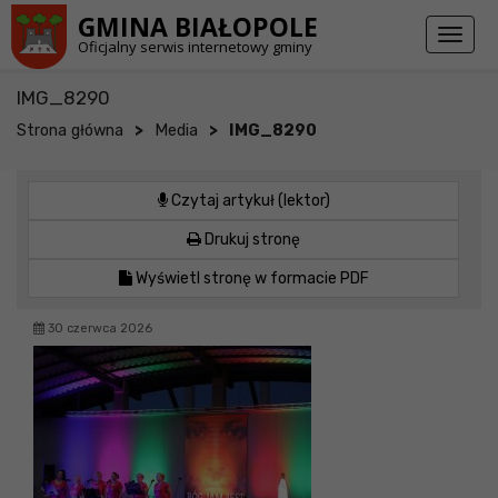
Przejdź do stopki strony
Przejdź do głównej treści strony
GMINA BIAŁOPOLE
Toggl
Oficjalny serwis internetowy gminy
naviga
IMG_8290
>
>
Strona główna
Media
IMG_8290
Czytaj artykuł (lektor)
Drukuj stronę
Wyświetl stronę w formacie PDF
30 czerwca 2026