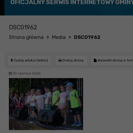
OFICJALNY SERWIS INTERNETOWY GMIN
DSC01962
Strona główna
Media
DSC01962
>
>
Czytaj artykuł (lektor)
Drukuj stronę
Wyświetl stronę w fo
30 czerwca 2026