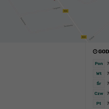
GOD
Pon
7
Wt
7
Śr
7
Czw
7
Pt
7