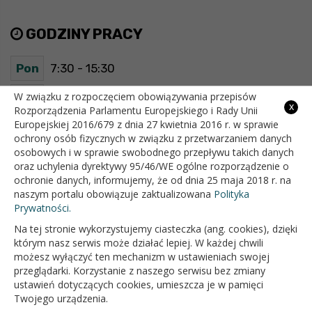
GODZINY PRACY
Pon
7:30 - 15:30
Wt
7:30 - 15:30
W związku z rozpoczęciem obowiązywania przepisów
x
Rozporządzenia Parlamentu Europejskiego i Rady Unii
Europejskiej 2016/679 z dnia 27 kwietnia 2016 r. w sprawie
Śr
7:30 - 15:30
ochrony osób fizycznych w związku z przetwarzaniem danych
osobowych i w sprawie swobodnego przepływu takich danych
Czw
7:30 - 15:30
oraz uchylenia dyrektywy 95/46/WE ogólne rozporządzenie o
ochronie danych, informujemy, że od dnia 25 maja 2018 r. na
Pt
7:30 - 15:30
naszym portalu obowiązuje zaktualizowana
Polityka
Prywatności.
Na tej stronie wykorzystujemy ciasteczka (ang. cookies), dzięki
OFICJALNY SERWIS INTERNETOWY GMINY BIAŁOPOLE
którym nasz serwis może działać lepiej. W każdej chwili
możesz wyłączyć ten mechanizm w ustawieniach swojej
przeglądarki. Korzystanie z naszego serwisu bez zmiany
ustawień dotyczących cookies, umieszcza je w pamięci
Twojego urządzenia.