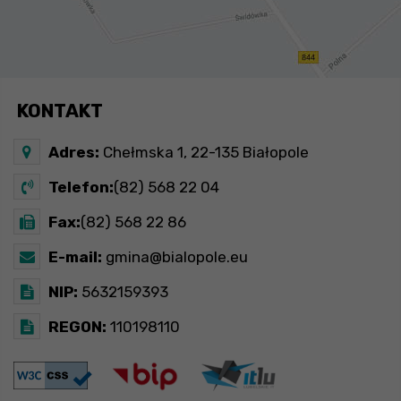
KONTAKT
Adres:
Chełmska 1, 22-135 Białopole
Telefon:
(82) 568 22 04
Fax:
(82) 568 22 86
E-mail:
gmina@bialopole.eu
NIP:
5632159393
REGON:
110198110