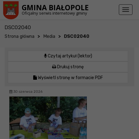
Przejdź do stopki strony
Przejdź do głównej treści strony
GMINA BIAŁOPOLE
Toggl
Oficjalny serwis internetowy gminy
naviga
DSC02040
>
>
Strona główna
Media
DSC02040
Czytaj artykuł (lektor)
Drukuj stronę
Wyświetl stronę w formacie PDF
30 czerwca 2026