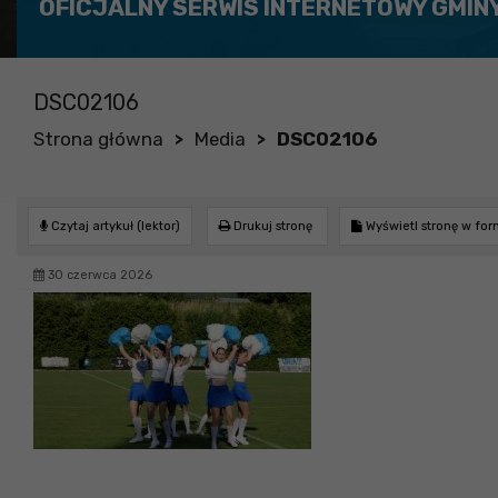
OFICJALNY SERWIS INTERNETOWY GMIN
DSC02106
Strona główna
Media
DSC02106
>
>
Czytaj artykuł (lektor)
Drukuj stronę
Wyświetl stronę w fo
30 czerwca 2026