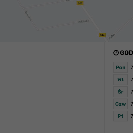
GOD
Pon
7
Wt
7
Śr
7
Czw
7
Pt
7