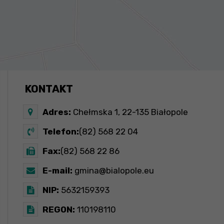
KONTAKT
Adres:
Chełmska 1, 22-135 Białopole
Telefon:
(82) 568 22 04
Fax:
(82) 568 22 86
E-mail:
gmina@bialopole.eu
NIP:
5632159393
REGON:
110198110