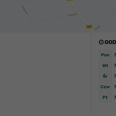
GOD
Pon
7
Wt
7
Śr
7
Czw
7
Pt
7