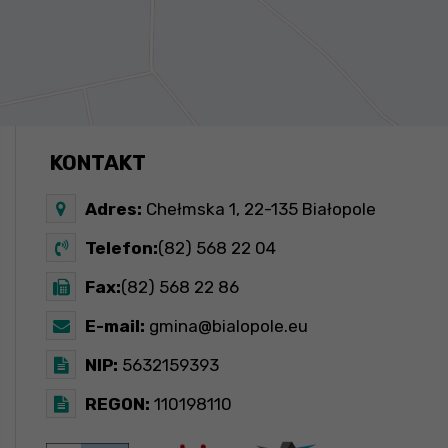
KONTAKT
Adres:
Chełmska 1, 22-135 Białopole
Telefon:
(82) 568 22 04
Fax:
(82) 568 22 86
E-mail:
gmina@bialopole.eu
NIP:
5632159393
REGON:
110198110