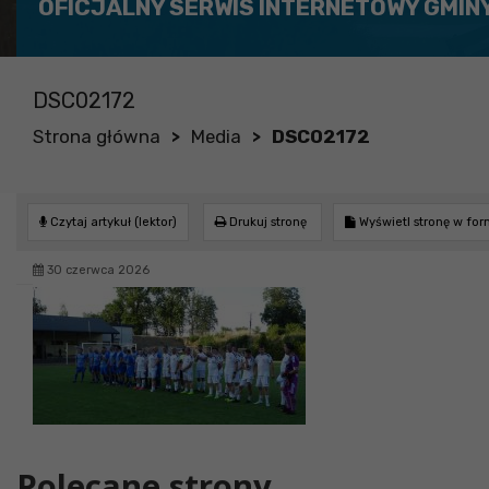
OFICJALNY SERWIS INTERNETOWY GMIN
DSC02172
Strona główna
Media
DSC02172
>
>
Czytaj artykuł (lektor)
Drukuj stronę
Wyświetl stronę w fo
30 czerwca 2026
Polecane strony