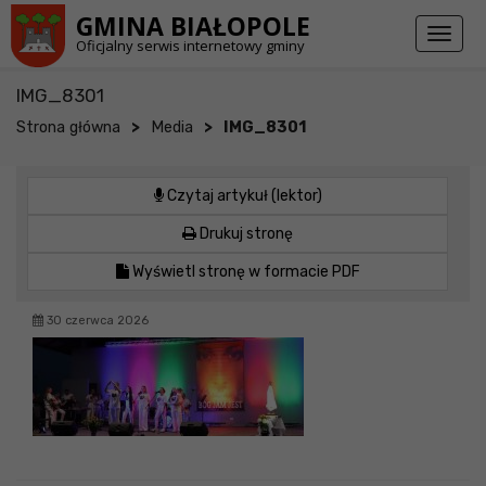
Przejdź do stopki strony
Przejdź do głównej treści strony
GMINA BIAŁOPOLE
Toggl
Oficjalny serwis internetowy gminy
naviga
IMG_8301
>
>
Strona główna
Media
IMG_8301
Czytaj artykuł (lektor)
Drukuj stronę
Wyświetl stronę w formacie PDF
30 czerwca 2026