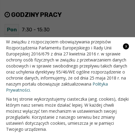
GODZINY PRACY
Pon
7:30 - 15:30
Wt
7:30 - 15:30
W związku z rozpoczęciem obowiązywania przepisów
x
Rozporządzenia Parlamentu Europejskiego i Rady Unii
Europejskiej 2016/679 z dnia 27 kwietnia 2016 r. w sprawie
Śr
7:30 - 15:30
ochrony osób fizycznych w związku z przetwarzaniem danych
osobowych i w sprawie swobodnego przepływu takich danych
Czw
7:30 - 15:30
oraz uchylenia dyrektywy 95/46/WE ogólne rozporządzenie o
ochronie danych, informujemy, że od dnia 25 maja 2018 r. na
Pt
7:30 - 15:30
naszym portalu obowiązuje zaktualizowana
Polityka
Prywatności.
Na tej stronie wykorzystujemy ciasteczka (ang. cookies), dzięki
OFICJALNY SERWIS INTERNETOWY GMINY BIAŁOPOLE
którym nasz serwis może działać lepiej. W każdej chwili
możesz wyłączyć ten mechanizm w ustawieniach swojej
przeglądarki. Korzystanie z naszego serwisu bez zmiany
ustawień dotyczących cookies, umieszcza je w pamięci
Twojego urządzenia.