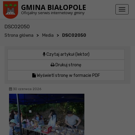
Przejdź do stopki strony
Przejdź do głównej treści strony
GMINA BIAŁOPOLE
Toggl
Oficjalny serwis internetowy gminy
naviga
DSC02050
>
>
Strona główna
Media
DSC02050
Czytaj artykuł (lektor)
Drukuj stronę
Wyświetl stronę w formacie PDF
30 czerwca 2026