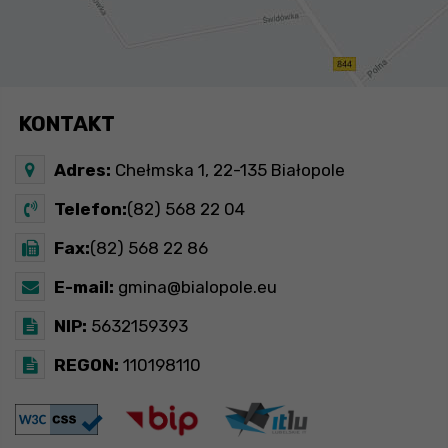
KONTAKT
Adres:
Chełmska 1, 22-135 Białopole
Telefon:
(82) 568 22 04
Fax:
(82) 568 22 86
E-mail:
gmina@bialopole.eu
NIP:
5632159393
REGON:
110198110