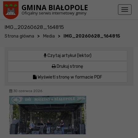
Przejdź do stopki strony
Przejdź do głównej treści strony
GMINA BIAŁOPOLE
Toggl
Oficjalny serwis internetowy gminy
naviga
IMG_20260628_164815
>
>
Strona główna
Media
IMG_20260628_164815
Czytaj artykuł (lektor)
Drukuj stronę
Wyświetl stronę w formacie PDF
30 czerwca 2026