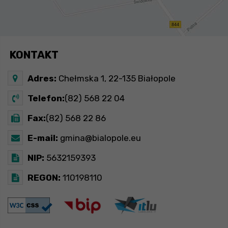
KONTAKT
Adres:
Chełmska 1, 22-135 Białopole
Telefon:
(82) 568 22 04
Fax:
(82) 568 22 86
E-mail:
gmina@bialopole.eu
NIP:
5632159393
REGON:
110198110