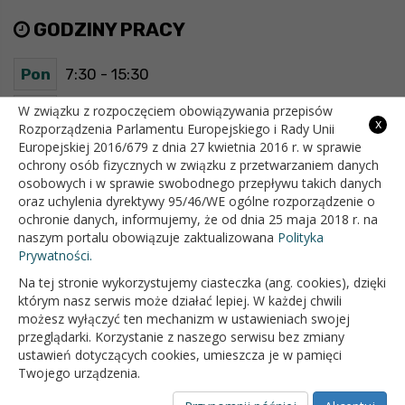
GODZINY PRACY
Pon
7:30 - 15:30
Wt
7:30 - 15:30
W związku z rozpoczęciem obowiązywania przepisów
x
Rozporządzenia Parlamentu Europejskiego i Rady Unii
Europejskiej 2016/679 z dnia 27 kwietnia 2016 r. w sprawie
Śr
7:30 - 15:30
ochrony osób fizycznych w związku z przetwarzaniem danych
osobowych i w sprawie swobodnego przepływu takich danych
Czw
7:30 - 15:30
oraz uchylenia dyrektywy 95/46/WE ogólne rozporządzenie o
ochronie danych, informujemy, że od dnia 25 maja 2018 r. na
Pt
7:30 - 15:30
naszym portalu obowiązuje zaktualizowana
Polityka
Prywatności.
Na tej stronie wykorzystujemy ciasteczka (ang. cookies), dzięki
OFICJALNY SERWIS INTERNETOWY GMINY BIAŁOPOLE
którym nasz serwis może działać lepiej. W każdej chwili
możesz wyłączyć ten mechanizm w ustawieniach swojej
przeglądarki. Korzystanie z naszego serwisu bez zmiany
ustawień dotyczących cookies, umieszcza je w pamięci
Twojego urządzenia.