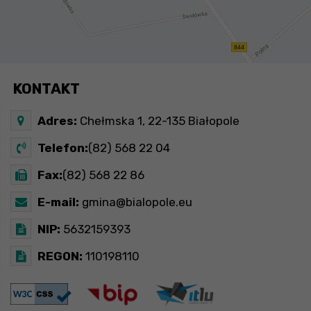
KONTAKT
Adres:
Chełmska 1, 22-135 Białopole
Telefon:
(82) 568 22 04
Fax:
(82) 568 22 86
E-mail:
gmina@bialopole.eu
NIP:
5632159393
REGON:
110198110