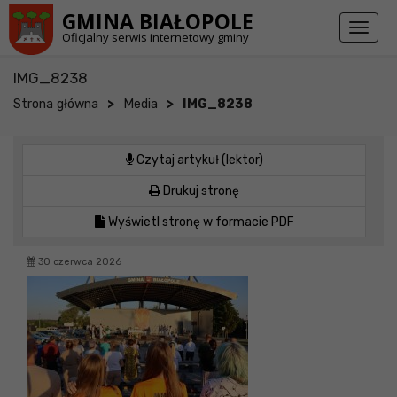
Przejdź do stopki strony
Przejdź do głównej treści strony
GMINA BIAŁOPOLE
Toggl
Oficjalny serwis internetowy gminy
naviga
IMG_8238
>
>
Strona główna
Media
IMG_8238
Czytaj artykuł (lektor)
Drukuj stronę
Wyświetl stronę w formacie PDF
30 czerwca 2026