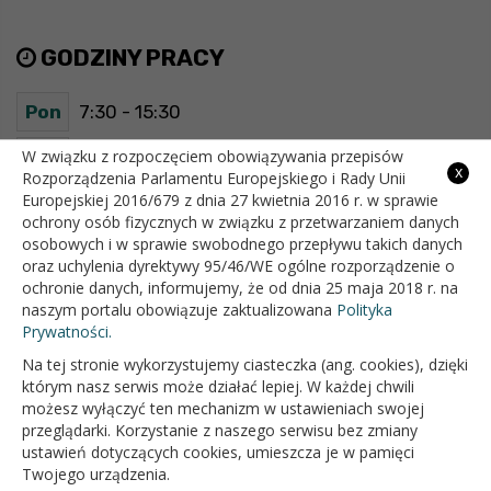
GODZINY PRACY
Pon
7:30 - 15:30
Wt
7:30 - 15:30
W związku z rozpoczęciem obowiązywania przepisów
x
Rozporządzenia Parlamentu Europejskiego i Rady Unii
Europejskiej 2016/679 z dnia 27 kwietnia 2016 r. w sprawie
Śr
7:30 - 15:30
ochrony osób fizycznych w związku z przetwarzaniem danych
osobowych i w sprawie swobodnego przepływu takich danych
Czw
7:30 - 15:30
oraz uchylenia dyrektywy 95/46/WE ogólne rozporządzenie o
ochronie danych, informujemy, że od dnia 25 maja 2018 r. na
Pt
7:30 - 15:30
naszym portalu obowiązuje zaktualizowana
Polityka
Prywatności.
Na tej stronie wykorzystujemy ciasteczka (ang. cookies), dzięki
OFICJALNY SERWIS INTERNETOWY GMINY BIAŁOPOLE
którym nasz serwis może działać lepiej. W każdej chwili
możesz wyłączyć ten mechanizm w ustawieniach swojej
przeglądarki. Korzystanie z naszego serwisu bez zmiany
ustawień dotyczących cookies, umieszcza je w pamięci
Twojego urządzenia.