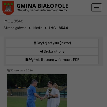
Przejdź do stopki strony
Przejdź do głównej treści strony
GMINA BIAŁOPOLE
Toggl
Oficjalny serwis internetowy gminy
naviga
IMG_8546
>
>
Strona główna
Media
IMG_8546
Czytaj artykuł (lektor)
Drukuj stronę
Wyświetl stronę w formacie PDF
30 czerwca 2026