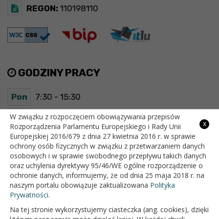
REGON:
110198110
GODZINY PRACY
Pon
7:30 - 15:30
Wt
7:30 - 15:30
W związku z rozpoczęciem obowiązywania przepisów
x
Rozporządzenia Parlamentu Europejskiego i Rady Unii
Europejskiej 2016/679 z dnia 27 kwietnia 2016 r. w sprawie
Śr
7:30 - 15:30
ochrony osób fizycznych w związku z przetwarzaniem danych
osobowych i w sprawie swobodnego przepływu takich danych
Czw
7:30 - 15:30
oraz uchylenia dyrektywy 95/46/WE ogólne rozporządzenie o
ochronie danych, informujemy, że od dnia 25 maja 2018 r. na
Pt
7:30 - 15:30
naszym portalu obowiązuje zaktualizowana
Polityka
Prywatności.
Na tej stronie wykorzystujemy ciasteczka (ang. cookies), dzięki
OFICJALNY SERWIS INTERNETOWY GMINY BIAŁOPOLE