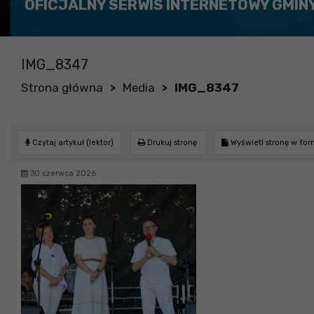
OFICJALNY SERWIS INTERNETOWY GMIN
IMG_8347
Strona główna
Media
IMG_8347
>
>
Czytaj artykuł (lektor)
Drukuj stronę
Wyświetl stronę w fo
30 czerwca 2026