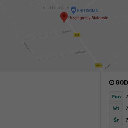
GOD
Pon
7
Wt
7
Śr
7