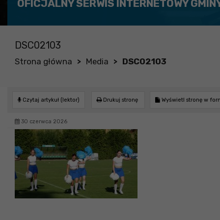
OFICJALNY SERWIS INTERNETOWY GMIN
DSC02103
Strona główna
Media
DSC02103
>
>
Czytaj artykuł (lektor)
Drukuj stronę
Wyświetl stronę w fo
30 czerwca 2026