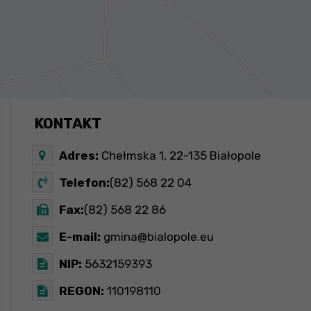
KONTAKT
Adres:
Chełmska 1, 22-135 Białopole
Telefon:
(82) 568 22 04
Fax:
(82) 568 22 86
E-mail:
gmina@bialopole.eu
NIP:
5632159393
REGON:
110198110