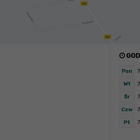
GOD
Pon
7
Wt
7
Śr
7
Czw
7
Pt
7