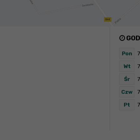
GOD
Pon
7
Wt
7
Śr
7
Czw
7
Pt
7