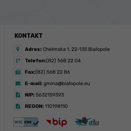
KONTAKT
Adres:
Chełmska 1, 22-135 Białopole
Telefon:
(82) 568 22 04
Fax:
(82) 568 22 86
E-mail:
gmina@bialopole.eu
NIP:
5632159393
REGON:
110198110