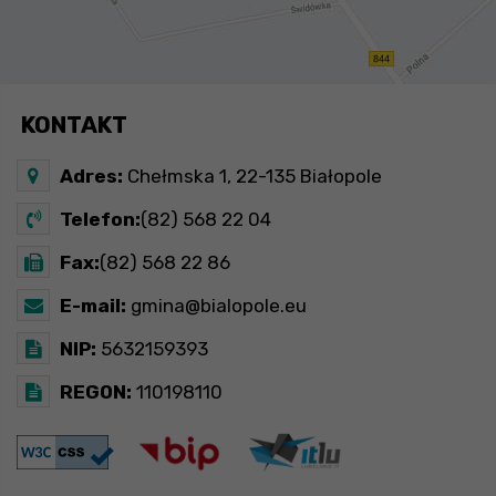
KONTAKT
Adres:
Chełmska 1, 22-135 Białopole
Telefon:
(82) 568 22 04
Fax:
(82) 568 22 86
E-mail:
gmina@bialopole.eu
NIP:
5632159393
REGON:
110198110