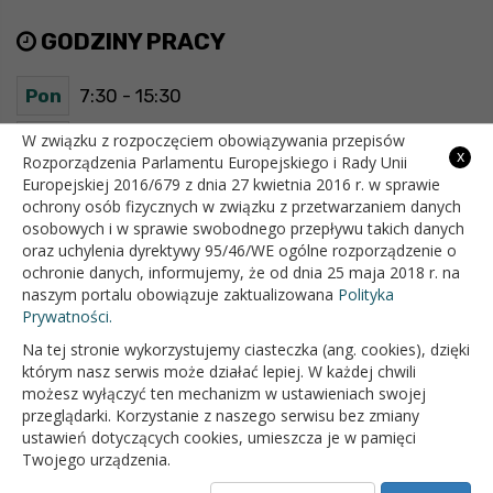
GODZINY PRACY
Pon
7:30 - 15:30
Wt
7:30 - 15:30
W związku z rozpoczęciem obowiązywania przepisów
x
Rozporządzenia Parlamentu Europejskiego i Rady Unii
Europejskiej 2016/679 z dnia 27 kwietnia 2016 r. w sprawie
Śr
7:30 - 15:30
ochrony osób fizycznych w związku z przetwarzaniem danych
osobowych i w sprawie swobodnego przepływu takich danych
Czw
7:30 - 15:30
oraz uchylenia dyrektywy 95/46/WE ogólne rozporządzenie o
ochronie danych, informujemy, że od dnia 25 maja 2018 r. na
Pt
7:30 - 15:30
naszym portalu obowiązuje zaktualizowana
Polityka
Prywatności.
Na tej stronie wykorzystujemy ciasteczka (ang. cookies), dzięki
OFICJALNY SERWIS INTERNETOWY GMINY BIAŁOPOLE
którym nasz serwis może działać lepiej. W każdej chwili
możesz wyłączyć ten mechanizm w ustawieniach swojej
przeglądarki. Korzystanie z naszego serwisu bez zmiany
ustawień dotyczących cookies, umieszcza je w pamięci
Twojego urządzenia.