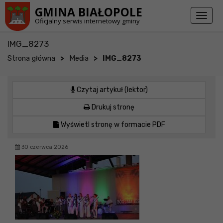
Przejdź do stopki strony
Przejdź do głównej treści strony
GMINA BIAŁOPOLE
Toggl
Oficjalny serwis internetowy gminy
naviga
IMG_8273
>
>
Strona główna
Media
IMG_8273
Czytaj artykuł (lektor)
Drukuj stronę
Wyświetl stronę w formacie PDF
30 czerwca 2026