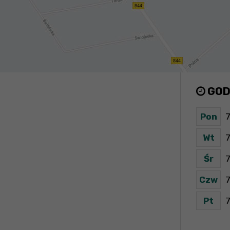
GOD
Pon
7
Wt
7
Śr
7
Czw
7
Pt
7