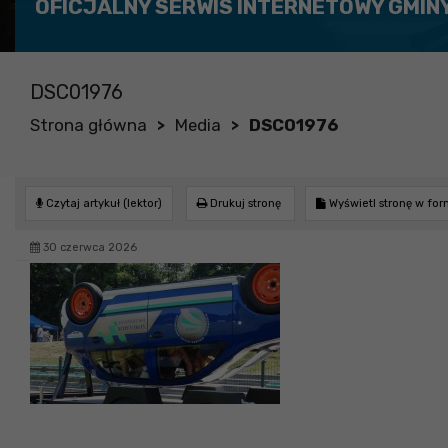
OFICJALNY SERWIS INTERNETOWY GMIN
DSC01976
Strona główna
Media
DSC01976
>
>
Czytaj artykuł (lektor)
Drukuj stronę
Wyświetl stronę w fo
30 czerwca 2026