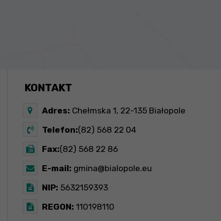
KONTAKT
Adres:
Chełmska 1, 22-135 Białopole
Telefon:
(82) 568 22 04
Fax:
(82) 568 22 86
E-mail:
gmina@bialopole.eu
NIP:
5632159393
REGON:
110198110