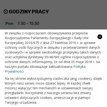
GODZINY PRACY
Pon
7:30 - 15:30
Wt
7:30 - 15:30
W związku z rozpoczęciem obowiązywania przepisów
x
Rozporządzenia Parlamentu Europejskiego i Rady Unii
Europejskiej 2016/679 z dnia 27 kwietnia 2016 r. w sprawie
Śr
7:30 - 15:30
ochrony osób fizycznych w związku z przetwarzaniem danych
osobowych i w sprawie swobodnego przepływu takich danych
Czw
7:30 - 15:30
oraz uchylenia dyrektywy 95/46/WE ogólne rozporządzenie o
ochronie danych, informujemy, że od dnia 25 maja 2018 r. na
Pt
7:30 - 15:30
naszym portalu obowiązuje zaktualizowana
Polityka
Prywatności.
Na tej stronie wykorzystujemy ciasteczka (ang. cookies), dzięki
OFICJALNY SERWIS INTERNETOWY GMINY BIAŁOPOLE
którym nasz serwis może działać lepiej. W każdej chwili
możesz wyłączyć ten mechanizm w ustawieniach swojej
przeglądarki. Korzystanie z naszego serwisu bez zmiany
ustawień dotyczących cookies, umieszcza je w pamięci
Twojego urządzenia.