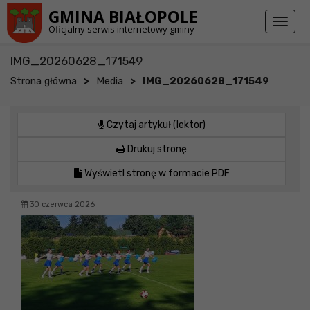
Przejdź do stopki strony
Przejdź do głównej treści strony
GMINA BIAŁOPOLE
Toggl
Oficjalny serwis internetowy gminy
naviga
IMG_20260628_171549
>
>
Strona główna
Media
IMG_20260628_171549
Czytaj artykuł (lektor)
Drukuj stronę
Wyświetl stronę w formacie PDF
30 czerwca 2026