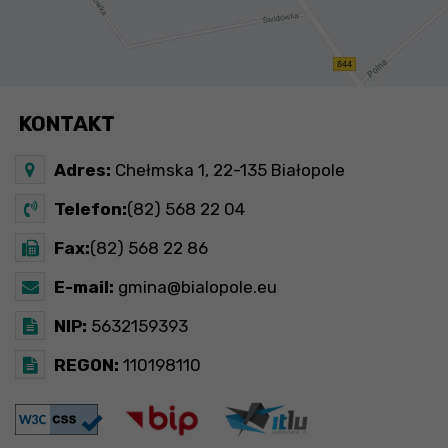
KONTAKT
Adres:
Chełmska 1, 22-135 Białopole
Telefon:
(82) 568 22 04
Fax:
(82) 568 22 86
E-mail:
gmina@bialopole.eu
NIP:
5632159393
REGON:
110198110