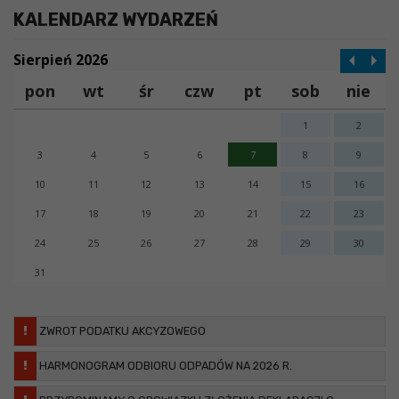
KALENDARZ WYDARZEŃ
Sierpień 2026
pon
wt
śr
czw
pt
sob
nie
1
2
3
4
5
6
7
8
9
10
11
12
13
14
15
16
17
18
19
20
21
22
23
24
25
26
27
28
29
30
31
x
Nadchodzące wydarzenia:
ZWROT PODATKU AKCYZOWEGO
Invalid date
Zawiadomienie o Sesji Rady Gminy Białopole – 19
HARMONOGRAM ODBIORU ODPADÓW NA 2026 R.
listopada 2020 r.