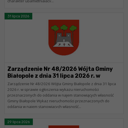
charakter upamiętniający...
31 lipca 2026
Zarządzenie Nr 48/2026 Wójta Gminy
Białopole z dnia 31 lipca 2026 r. w
sprawie ogłoszenia wykazu
Zarządzenie Nr 48/2026 Wójta Gminy Białopole z dnia 31 lipca
nieruchomości przeznaczonych do
2026 r. w sprawie ogłoszenia wykazu nieruchomości
przeznaczonych do oddania w najem stanowiących własność
oddania w najem stanowiących
Gminy Białopole Wykaz nieruchomości przeznaczonych do
własność Gminy Białopole
oddania w najem stanowiących własność...
29 lipca 2026