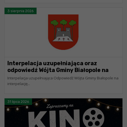
3 sierpnia 2026
Interpelacja uzupełniająca oraz
odpowiedź Wójta Gminy Białopole na
interpelację
Interpelacja uzupełniająca Odpowiedź Wójta Gminy Białopole na
interpelację...
31 lipca 2026