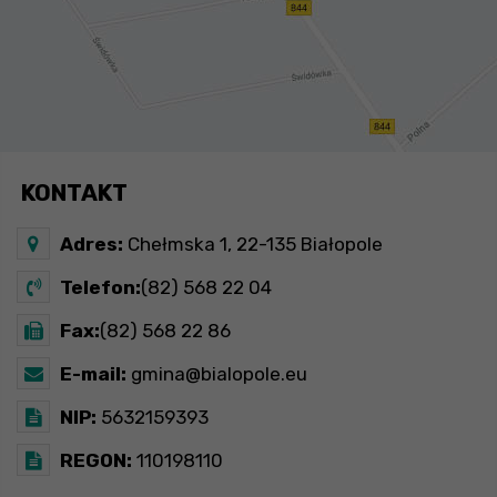
KONTAKT
Adres:
Chełmska 1, 22-135 Białopole
Telefon:
(82) 568 22 04
Fax:
(82) 568 22 86
E-mail:
gmina@bialopole.eu
NIP:
5632159393
REGON:
110198110