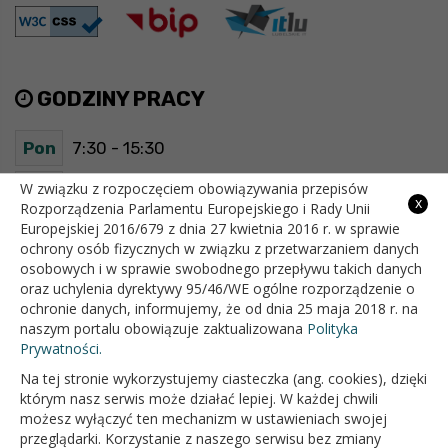
GODZINY PRACY
Pon
7:30 - 15:30
Wt
7:30 - 15:30
W związku z rozpoczęciem obowiązywania przepisów
x
Rozporządzenia Parlamentu Europejskiego i Rady Unii
Europejskiej 2016/679 z dnia 27 kwietnia 2016 r. w sprawie
Śr
7:30 - 15:30
ochrony osób fizycznych w związku z przetwarzaniem danych
osobowych i w sprawie swobodnego przepływu takich danych
Czw
7:30 - 15:30
oraz uchylenia dyrektywy 95/46/WE ogólne rozporządzenie o
ochronie danych, informujemy, że od dnia 25 maja 2018 r. na
Pt
7:30 - 15:30
naszym portalu obowiązuje zaktualizowana
Polityka
Prywatności.
Na tej stronie wykorzystujemy ciasteczka (ang. cookies), dzięki
OFICJALNY SERWIS INTERNETOWY GMINY BIAŁOPOLE
którym nasz serwis może działać lepiej. W każdej chwili
możesz wyłączyć ten mechanizm w ustawieniach swojej
przeglądarki. Korzystanie z naszego serwisu bez zmiany