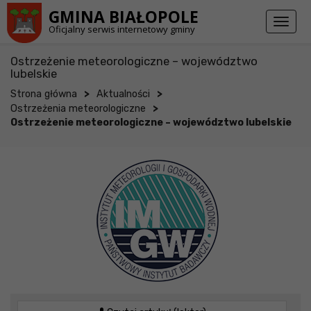
Przejdź do stopki strony
Przejdź do głównej treści strony
GMINA BIAŁOPOLE
Toggl
Oficjalny serwis internetowy gminy
naviga
Ostrzeżenie meteorologiczne – województwo
lubelskie
>
>
Strona główna
Aktualności
>
Ostrzeżenia meteorologiczne
Ostrzeżenie meteorologiczne – województwo lubelskie