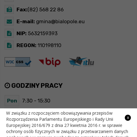
Fax:
(82) 568 22 86
E-mail:
gmina@bialopole.eu
NIP:
5632159393
REGON:
110198110
GODZINY PRACY
Pon
7:30 - 15:30
Wt
7:30 - 15:30
W związku z rozpoczęciem obowiązywania przepisów
x
Rozporządzenia Parlamentu Europejskiego i Rady Unii
Europejskiej 2016/679 z dnia 27 kwietnia 2016 r. w sprawie
Śr
7:30 - 15:30
ochrony osób fizycznych w związku z przetwarzaniem danych