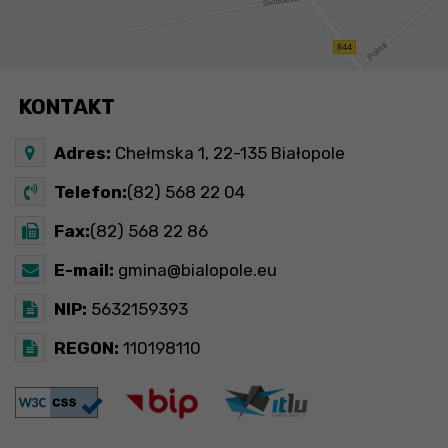
KONTAKT
Adres:
Chełmska 1, 22-135 Białopole
Telefon:
(82) 568 22 04
Fax:
(82) 568 22 86
E-mail:
gmina@bialopole.eu
NIP:
5632159393
REGON:
110198110