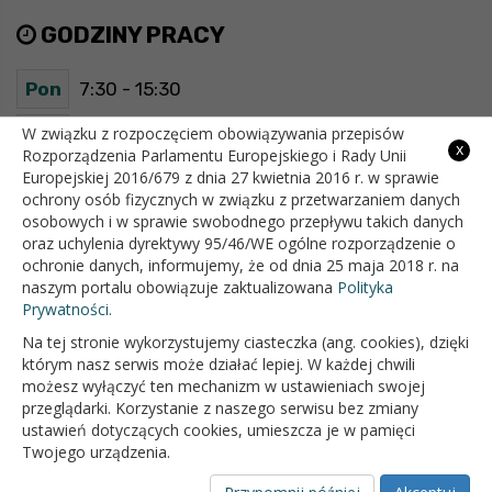
GODZINY PRACY
Pon
7:30 - 15:30
Wt
7:30 - 15:30
W związku z rozpoczęciem obowiązywania przepisów
x
Rozporządzenia Parlamentu Europejskiego i Rady Unii
Europejskiej 2016/679 z dnia 27 kwietnia 2016 r. w sprawie
Śr
7:30 - 15:30
ochrony osób fizycznych w związku z przetwarzaniem danych
osobowych i w sprawie swobodnego przepływu takich danych
Czw
7:30 - 15:30
oraz uchylenia dyrektywy 95/46/WE ogólne rozporządzenie o
ochronie danych, informujemy, że od dnia 25 maja 2018 r. na
Pt
7:30 - 15:30
naszym portalu obowiązuje zaktualizowana
Polityka
Prywatności.
Na tej stronie wykorzystujemy ciasteczka (ang. cookies), dzięki
OFICJALNY SERWIS INTERNETOWY GMINY BIAŁOPOLE
którym nasz serwis może działać lepiej. W każdej chwili
możesz wyłączyć ten mechanizm w ustawieniach swojej
przeglądarki. Korzystanie z naszego serwisu bez zmiany
ustawień dotyczących cookies, umieszcza je w pamięci
Twojego urządzenia.