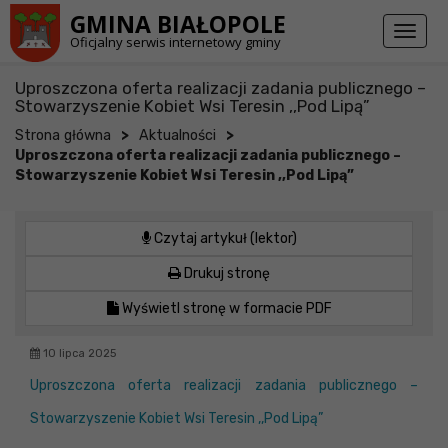
Przejdź do stopki strony
Przejdź do głównej treści strony
GMINA BIAŁOPOLE
Toggl
Oficjalny serwis internetowy gminy
naviga
Uproszczona oferta realizacji zadania publicznego –
Stowarzyszenie Kobiet Wsi Teresin ,,Pod Lipą”
>
>
Strona główna
Aktualności
Uproszczona oferta realizacji zadania publicznego –
Stowarzyszenie Kobiet Wsi Teresin ,,Pod Lipą”
Czytaj artykuł (lektor)
Drukuj stronę
Wyświetl stronę w formacie PDF
10 lipca 2025
Uproszczona oferta realizacji zadania publicznego –
Stowarzyszenie Kobiet Wsi Teresin ,,Pod Lipą”