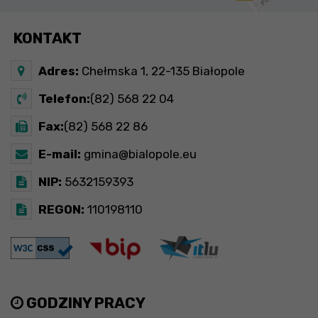
KONTAKT
Adres:
Chełmska 1, 22-135 Białopole
Telefon:
(82) 568 22 04
Fax:
(82) 568 22 86
E-mail:
gmina@bialopole.eu
NIP:
5632159393
REGON:
110198110
GODZINY PRACY