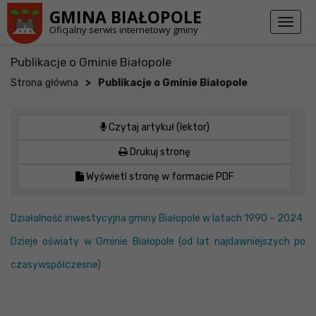
Przejdź do stopki strony
Przejdź do głównej treści strony
GMINA BIAŁOPOLE
Toggl
Oficjalny serwis internetowy gminy
naviga
Publikacje o Gminie Białopole
>
Strona główna
Publikacje o Gminie Białopole
Czytaj artykuł (lektor)
Drukuj stronę
Wyświetl stronę w formacie PDF
Działalność inwestycyjna gminy Białopole w latach 1990 – 2024
Dzieje oświaty w Gminie Białopole (od lat najdawniejszych po
czasywspółczesne)