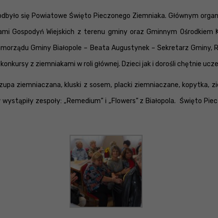
e odbyło się Powiatowe Święto Pieczonego Ziemniaka. Głównym organi
 Gospodyń Wiejskich z terenu gminy oraz Gminnym Ośrodkiem Kultu
amorządu Gminy Białopole – Beata Augustynek – Sekretarz Gminy, R
nkursy z ziemniakami w roli głównej. Dzieci jak i dorośli chętnie ucz
zupa ziemniaczana, kluski z sosem, placki ziemniaczane, kopytka, 
 wystąpiły zespoły: „Remedium” i „Flowers” z Białopola. Święto Pie