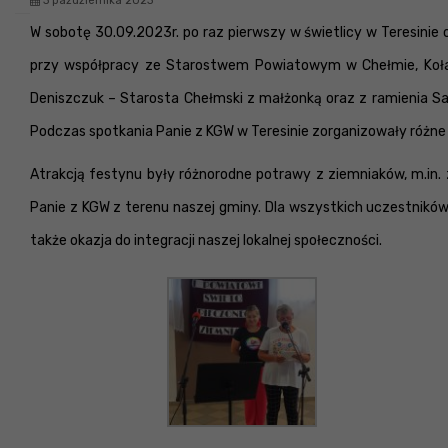
3 października 2023
W sobotę 30.09.2023r. po raz pierwszy w świetlicy w Teresini
przy współpracy ze Starostwem Powiatowym w Chełmie, Kołami
Deniszczuk – Starosta Chełmski z małżonką oraz z ramienia S
Podczas spotkania Panie z KGW w Teresinie zorganizowały różne ko
Atrakcją festynu były różnorodne potrawy z ziemniaków, m.in. 
Panie z KGW z terenu naszej gminy. Dla wszystkich uczestników
także okazja do integracji naszej lokalnej społeczności.