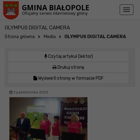
Przejdź do stopki strony
Przejdź do głównej treści strony
GMINA BIAŁOPOLE
Toggl
Oficjalny serwis internetowy gminy
naviga
OLYMPUS DIGITAL CAMERA
>
>
Strona główna
Media
OLYMPUS DIGITAL CAMERA
Czytaj artykuł (lektor)
Drukuj stronę
Wyświetl stronę w formacie PDF
3 października 2023