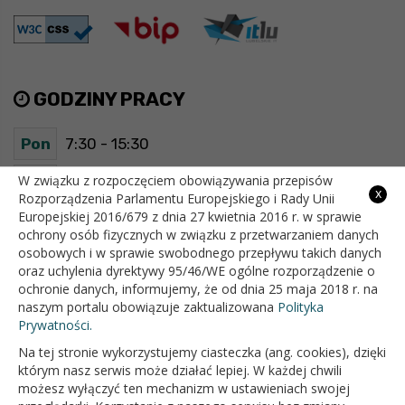
GODZINY PRACY
Pon
7:30 - 15:30
Wt
7:30 - 15:30
W związku z rozpoczęciem obowiązywania przepisów
x
Rozporządzenia Parlamentu Europejskiego i Rady Unii
Europejskiej 2016/679 z dnia 27 kwietnia 2016 r. w sprawie
Śr
7:30 - 15:30
ochrony osób fizycznych w związku z przetwarzaniem danych
osobowych i w sprawie swobodnego przepływu takich danych
Czw
7:30 - 15:30
oraz uchylenia dyrektywy 95/46/WE ogólne rozporządzenie o
ochronie danych, informujemy, że od dnia 25 maja 2018 r. na
Pt
7:30 - 15:30
naszym portalu obowiązuje zaktualizowana
Polityka
Prywatności.
Na tej stronie wykorzystujemy ciasteczka (ang. cookies), dzięki
OFICJALNY SERWIS INTERNETOWY GMINY BIAŁOPOLE
którym nasz serwis może działać lepiej. W każdej chwili
możesz wyłączyć ten mechanizm w ustawieniach swojej