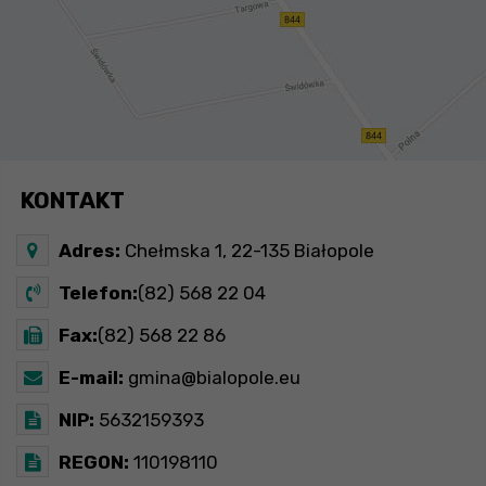
KONTAKT
Adres:
Chełmska 1, 22-135 Białopole
Telefon:
(82) 568 22 04
Fax:
(82) 568 22 86
E-mail:
gmina@bialopole.eu
NIP:
5632159393
REGON:
110198110