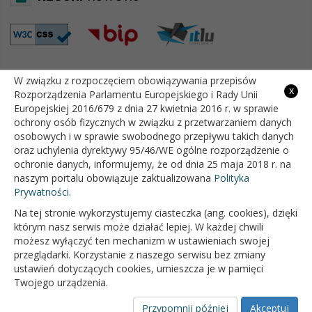
W związku z rozpoczęciem obowiązywania przepisów
GODZINY PRACY
x
Rozporządzenia Parlamentu Europejskiego i Rady Unii
Europejskiej 2016/679 z dnia 27 kwietnia 2016 r. w sprawie
Pon
7:30 - 15:30
ochrony osób fizycznych w związku z przetwarzaniem danych
osobowych i w sprawie swobodnego przepływu takich danych
oraz uchylenia dyrektywy 95/46/WE ogólne rozporządzenie o
Wt
7:30 - 15:30
ochronie danych, informujemy, że od dnia 25 maja 2018 r. na
naszym portalu obowiązuje zaktualizowana
Polityka
Śr
7:30 - 15:30
Prywatności.
Czw
7:30 - 15:30
Na tej stronie wykorzystujemy ciasteczka (ang. cookies), dzięki
którym nasz serwis może działać lepiej. W każdej chwili
Pt
7:30 - 15:30
możesz wyłączyć ten mechanizm w ustawieniach swojej
przeglądarki. Korzystanie z naszego serwisu bez zmiany
ustawień dotyczących cookies, umieszcza je w pamięci
Twojego urządzenia.
OFICJALNY SERWIS INTERNETOWY GMINY BIAŁOPOLE
Przypomnij później
Akceptuj