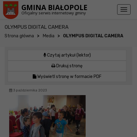
Przejdź do stopki strony
Przejdź do głównej treści strony
GMINA BIAŁOPOLE
Toggl
Oficjalny serwis internetowy gminy
naviga
OLYMPUS DIGITAL CAMERA
>
>
Strona główna
Media
OLYMPUS DIGITAL CAMERA
Czytaj artykuł (lektor)
Drukuj stronę
Wyświetl stronę w formacie PDF
3 października 2023