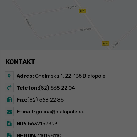
KONTAKT
Adres:
Chełmska 1, 22-135 Białopole
Telefon:
(82) 568 22 04
Fax:
(82) 568 22 86
E-mail:
gmina@bialopole.eu
NIP:
5632159393
REGON:
110198110